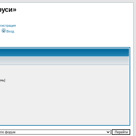
руси»
гистрация
Вход
ень]