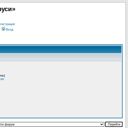
руси»
гистрация
Вход
ень]
Lee