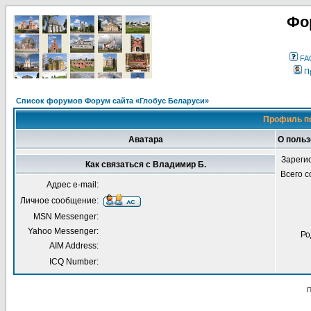
Фо
FA
П
Список форумов Форум сайта «Глобус Беларуси»
Профиль п
Аватара
О польз
Зареги
Как связаться с Владимир Б.
Всего 
Адрес e-mail:
Личное сообщение:
MSN Messenger:
Yahoo Messenger:
Ро
AIM Address:
ICQ Number:
П