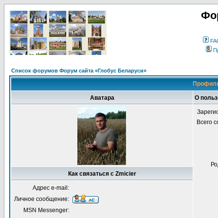
Фо
FA
П
Список форумов Форум сайта «Глобус Беларуси»
Профиль
Аватара
О польз
Зареги
Всего 
Ро
Как связаться с Zmicier
Адрес e-mail:
Личное сообщение:
MSN Messenger: