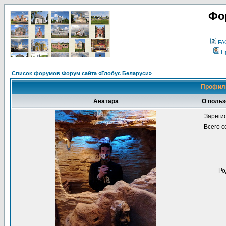
Фо
FA
П
Список форумов Форум сайта «Глобус Беларуси»
Профиль
Аватара
О польз
Зареги
Всего 
Ро