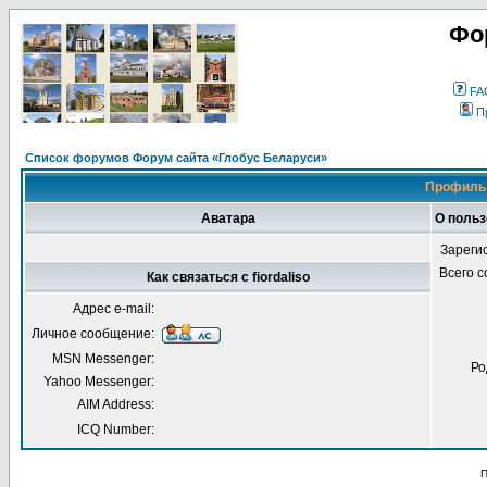
Фо
FA
П
Список форумов Форум сайта «Глобус Беларуси»
Профиль 
Аватара
О польз
Зареги
Всего 
Как связаться с fiordaliso
Адрес e-mail:
Личное сообщение:
MSN Messenger:
Ро
Yahoo Messenger:
AIM Address:
ICQ Number:
П