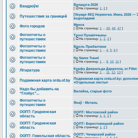
Валацуга-2026
Вандроўкі
[
На страницу:
1
,
2
]
[Voyage 491] Норвегия. Июнь 2026 — 
Путешествия за границей
водопадами
Минск
Фото городов
[
На страницу:
1
...
45
,
46
,
47
]
Фотоотчеты о
Трохі Пухавіччыны
путешествиях
[
На страницу:
1
,
2
,
3
]
Фотоотчеты о
Вдоль Прибалтики
путешествиях
[
На страницу:
1
...
4
,
5
,
6
]
Фотоотчеты о
No Name Travel
путешествиях
[
На страницу:
1
...
9
,
10
,
11
]
Корфу Джеральда Даррелла, or Fillet o
Літаратура
[
На страницу:
1
...
11
,
12
,
13
]
Подвижная карта orda.of.by: дополн
Подвижная карта orda.of.by
«Отдельные листы»
Надо бы добавить на
Вилейка, старые фото
“Глобус”...
Фотоотчеты о
Янаў - Моталь
путешествиях
ООПТ: Гродненская
ООПТ: Мостовский район
область
[
На страницу:
1
,
2
,
3
]
ООПТ: Гродненская
ООПТ: Берестовицкий район
область
[
На страницу:
1
,
2
]
ООПТ: Чечерский район
ООПТ: Гомельская область
[
На страницу:
1
...
4
,
5
,
6
]