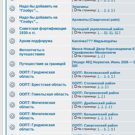
Надо бы добавить на
Знішчаны
“Глобус”...
[
На страницу:
1
...
3
,
4
,
5
]
Надо бы добавить на
Арляняты (Смаргонскi раён)
“Глобус”...
Советская фортификация
Полоцкий укрепленный район
1930-х гг.
[
На страницу:
1
...
80
,
81
,
82
]
Архив подфорума
Каплічка??? Мядзьведзічы
Минск-Новый Двор-Королищевичи-Е
Фотоотчеты о
Серафимово-Михановичи
путешествиях
[
На страницу:
1
,
2
]
[Voyage 491] Норвегия. Июнь 2026 —
Путешествия за границей
520
ООПТ: Гродненская
ООПТ: Волковысский район
область
[
На страницу:
1
...
3
,
4
,
5
]
ООПТ: Столинский район
ООПТ: Брестская область
[
На страницу:
1
,
2
,
3
]
ООПТ: Петриковский район
ООПТ: Гомельская область
[
На страницу:
1
,
2
]
ООПТ: Могилевская
ООПТ: Дрибинский район
область
[
На страницу:
1
,
2
,
3
,
4
]
ООПТ: Могилевская
ООПТ: Белыничский район
область
[
На страницу:
1
,
2
,
3
,
4
]
ООПТ: Гродненская
ООПТ: Сморгонский район
область
[
На страницу:
1
...
6
,
7
,
8
]