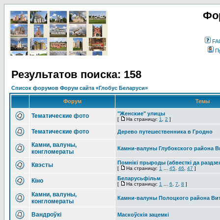
Фо
FA
П
Результатов поиска: 158
Список форумов Форум сайта «Глобус Беларуси»
Форум
Темы
"Женские" улицы
Тематические фото
[
На страницу:
1
,
2
]
Тематические фото
Дерево путешественника в Гродно
Камни, валуны,
Камни-валуны Глубокского района В
конгломераты
Помнікі прыроды (абвесткі да раздзе
Квэсты
[
На страницу:
1
...
45
,
46
,
47
]
Беларусьфільм
Кіно
[
На страницу:
1
...
6
,
7
,
8
]
Камни, валуны,
Камни-валуны Полоцкого района Ви
конгломераты
Вандроўкі
Маскоўскія зацемкі