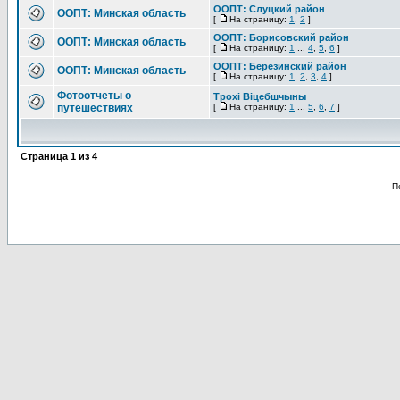
ООПТ: Слуцкий район
ООПТ: Минская область
[
На страницу:
1
,
2
]
ООПТ: Борисовский район
ООПТ: Минская область
[
На страницу:
1
...
4
,
5
,
6
]
ООПТ: Березинский район
ООПТ: Минская область
[
На страницу:
1
,
2
,
3
,
4
]
Фотоотчеты о
Трохі Віцебшчыны
путешествиях
[
На страницу:
1
...
5
,
6
,
7
]
Страница
1
из
4
П