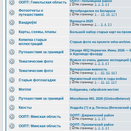
ООПТ: Лельчицкий район
ООПТ: Гомельская область
[
На страницу:
1
,
2
,
3
,
4
]
Фотоотчеты о
Фотобродилки по Беларуси
путешествиях
[
На страницу:
1
...
15
,
16
,
17
]
Валацуга-2025
Вандроўкі
[
На страницу:
1
...
3
,
4
,
5
]
Карты, схемы, планы
Большой набор старых карт на проект
Копилка старых
Старые фото на проекте veha-archive
иллюстраций
[Voyage 491] Норвегия. Июнь 2026 —
Путешествия за границей
и Аурландс-фьорду
Всякое из очень давних экспедиций (G
Тематические фото
[
На страницу:
1
,
2
,
3
,
4
]
Белорусская живность
Тематические фото
[
На страницу:
1
...
62
,
63
,
64
]
Неизвестный костёл в годы войны
Старые фотозагадки
[
На страницу:
1
...
11
,
12
,
13
]
Могілкі
Койданава, габрэйскія могілкі
Путешествия за границей
Miscellanea-491. 2026 (GlobusBelarusi)
Квэсты
Усадьба (?) в д. Потесы (Ветковский 
ООПТ: Дзержинский район
ООПТ: Минская область
[
На страницу:
1
,
2
,
3
]
ООПТ: Пуховичский район
ООПТ: Минская область
[
На страницу:
1
,
2
,
3
,
4
]