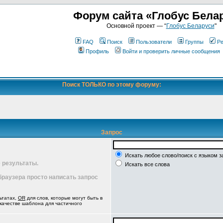
Форум сайта «Глобус Бела
Основной проект — “
Глобус Беларуси
"
FAQ
Поиск
Пользователи
Группы
Ре
Профиль
Войти и проверить личные сообщения
Поиск ТОЛЬКО по этому форуму:
Запрос
Искать любое слово/поиск с языком з
 результаты.
Искать все слова
 браузера просто написать запрос
ьтатах,
OR
для слов, которые могут быть в
 качестве шаблона для частичного