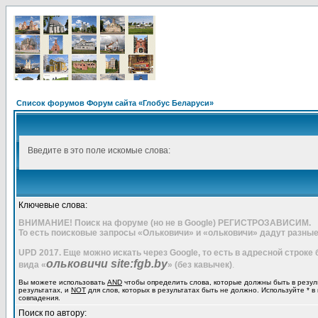
Список форумов Форум сайта «Глобус Беларуси»
Введите в это поле искомые слова:
Ключевые слова:
ВНИМАНИЕ! Поиск на форуме (но не в Google) РЕГИСТРОЗАВИСИМ.
То есть поисковые запросы «Ольковичи» и «ольковичи» дадут разные
UPD 2017. Еще можно искать через Google, то есть в адресной строке
ольковичи site:fgb.by
вида «
» (без кавычек)
.
Вы можете использовать
AND
чтобы определить слова, которые должны быть в резул
результатах, и
NOT
для слов, которых в результатах быть не должно. Используйте * в
совпадения.
Поиск по автору: