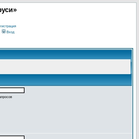
руси»
гистрация
Вход
апросов