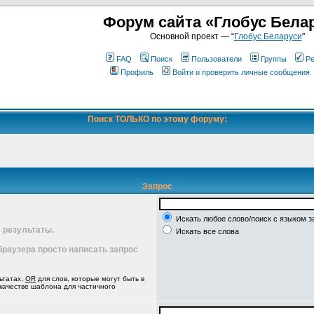
Форум сайта «Глобус Бела
Основной проект — “
Глобус Беларуси
"
FAQ
Поиск
Пользователи
Группы
Ре
Профиль
Войти и проверить личные сообщения
Поиск ТОЛЬКО по этому форуму:
Запрос
Искать любое слово/поиск с языком з
 результаты.
Искать все слова
 браузера просто написать запрос
ьтатах,
OR
для слов, которые могут быть в
 качестве шаблона для частичного