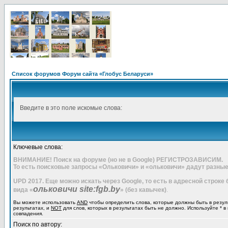
Список форумов Форум сайта «Глобус Беларуси»
Введите в это поле искомые слова:
Ключевые слова:
ВНИМАНИЕ! Поиск на форуме (но не в Google) РЕГИСТРОЗАВИСИМ.
То есть поисковые запросы «Ольковичи» и «ольковичи» дадут разные
UPD 2017. Еще можно искать через Google, то есть в адресной строке
ольковичи site:fgb.by
вида «
» (без кавычек)
.
Вы можете использовать
AND
чтобы определить слова, которые должны быть в резул
результатах, и
NOT
для слов, которых в результатах быть не должно. Используйте * в
совпадения.
Поиск по автору: