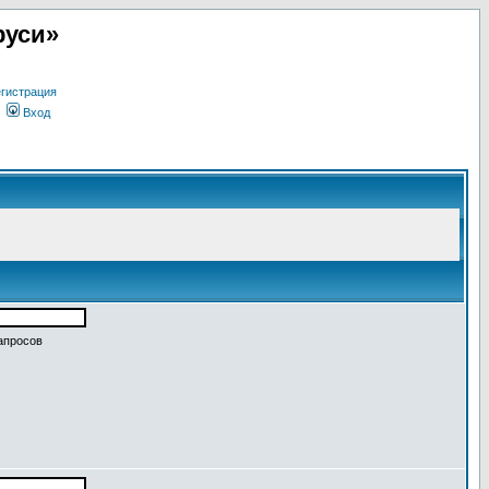
руси»
гистрация
Вход
апросов