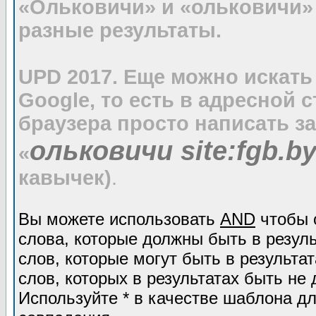
«Ольковичи» и «ольковичи»
разные результаты.
UPD 2017. Еще можно искать
Google, то есть в адресной 
браузера просто написать з
ольковичи site:fgb.b
«
кавычек)
.
Вы можете использовать
AND
чтобы 
слова, которые должны быть в резул
слов, которые могут быть в результат
слов, которых в результатах быть не 
Используйте * в качестве шаблона дл