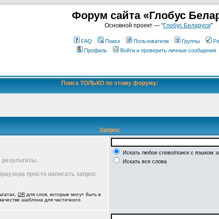
Форум сайта «Глобус Бела
Основной проект — “
Глобус Беларуси
"
FAQ
Поиск
Пользователи
Группы
Ре
Профиль
Войти и проверить личные сообщения
Поиск ТОЛЬКО по этому форуму:
Запрос
Искать любое слово/поиск с языком з
 результаты.
Искать все слова
 браузера просто написать запрос
ьтатах,
OR
для слов, которые могут быть в
 качестве шаблона для частичного