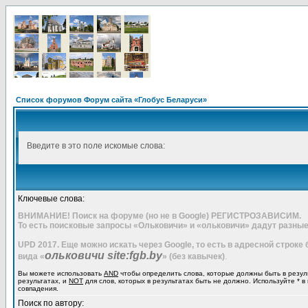
Список форумов Форум сайта «Глобус Беларуси»
Введите в это поле искомые слова:
Ключевые слова:
ВНИМАНИЕ! Поиск на форуме (но не в Google) РЕГИСТРОЗАВИСИМ.
То есть поисковые запросы «Ольковичи» и «ольковичи» дадут разные
UPD 2017. Еще можно искать через Google, то есть в адресной строке
ольковичи site:fgb.by
вида «
» (без кавычек)
.
Вы можете использовать
AND
чтобы определить слова, которые должны быть в резул
результатах, и
NOT
для слов, которых в результатах быть не должно. Используйте * в
совпадения.
Поиск по автору: