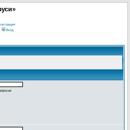
руси»
гистрация
Вход
апросов