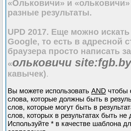
«Ольковичи» и «ольковичи»
разные результаты.
UPD 2017. Еще можно искать
Google, то есть в адресной 
браузера просто написать з
ольковичи site:fgb.b
«
кавычек)
.
Вы можете использовать
AND
чтобы 
слова, которые должны быть в резул
слов, которые могут быть в результат
слов, которых в результатах быть не 
Используйте * в качестве шаблона дл