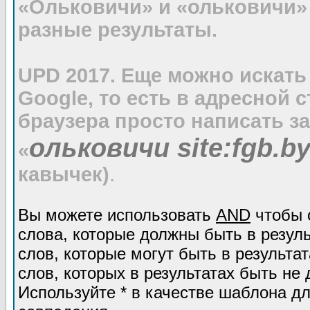
«Ольковичи» и «ольковичи»
разные результаты.
UPD 2017. Еще можно искать
Google, то есть в адресной 
браузера просто написать з
ольковичи site:fgb.b
«
кавычек)
.
Вы можете использовать
AND
чтобы 
слова, которые должны быть в резул
слов, которые могут быть в результат
слов, которых в результатах быть не 
Используйте * в качестве шаблона дл