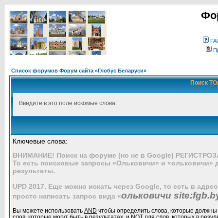
Фо
FA
П
Список форумов Форум сайта «Глобус Беларуси»
Поиск ТО
Введите в это поле искомые слова:
Ключевые слова:
ВНИМАНИЕ! Поиск на форуме (но не в Google) РЕГИСТРО
То есть поисковые запросы «Ольковичи» и «ольковичи» 
результаты.
UPD 2017. Еще можно искать через Google, то есть в адре
ольковичи site:fgb.b
просто написать запрос вида «
Вы можете использовать
AND
чтобы определить слова, которые должны 
слов, которые могут быть в результатах, и
NOT
для слов, которых в резул