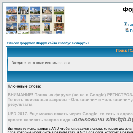
Фо
FA
П
Список форумов Форум сайта «Глобус Беларуси»
Поиск ТО
Введите в это поле искомые слова:
Ключевые слова:
ВНИМАНИЕ! Поиск на форуме (но не в Google) РЕГИСТРО
То есть поисковые запросы «Ольковичи» и «ольковичи» 
результаты.
UPD 2017. Еще можно искать через Google, то есть в адре
ольковичи site:fgb.b
просто написать запрос вида «
Вы можете использовать
AND
чтобы определить слова, которые должны 
слов, которые могут быть в результатах, и
NOT
для слов, которых в резул