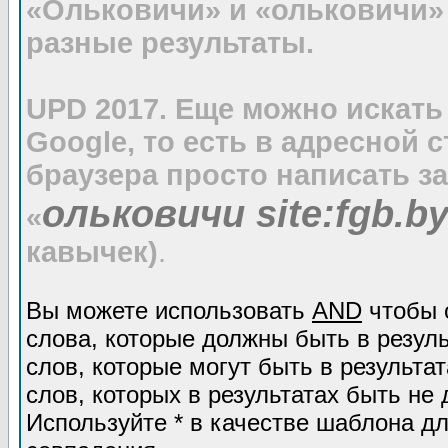
«Ольковичи» и «ольковичи»
разные результаты.
UPD 2017. Еще можно искать
Google, то есть в адресной 
браузера просто написать з
ольковичи site:fgb.b
«
кавычек)
.
Вы можете использовать
AND
чтобы 
слова, которые должны быть в резул
слов, которые могут быть в результат
слов, которых в результатах быть не 
Используйте * в качестве шаблона дл