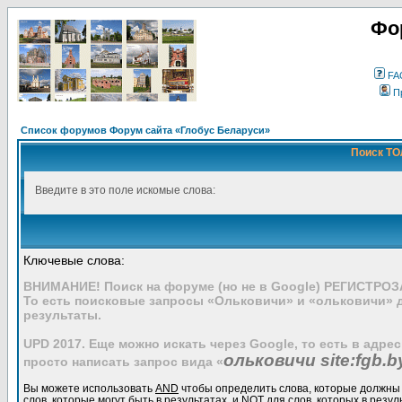
Фо
FA
П
Список форумов Форум сайта «Глобус Беларуси»
Поиск ТО
Введите в это поле искомые слова:
Ключевые слова:
ВНИМАНИЕ! Поиск на форуме (но не в Google) РЕГИСТРО
То есть поисковые запросы «Ольковичи» и «ольковичи» 
результаты.
UPD 2017. Еще можно искать через Google, то есть в адре
ольковичи site:fgb.b
просто написать запрос вида «
Вы можете использовать
AND
чтобы определить слова, которые должны 
слов, которые могут быть в результатах, и
NOT
для слов, которых в резул