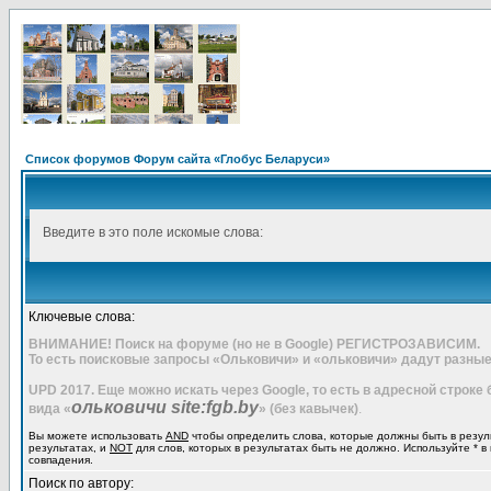
Список форумов Форум сайта «Глобус Беларуси»
Введите в это поле искомые слова:
Ключевые слова:
ВНИМАНИЕ! Поиск на форуме (но не в Google) РЕГИСТРОЗАВИСИМ.
То есть поисковые запросы «Ольковичи» и «ольковичи» дадут разные
UPD 2017. Еще можно искать через Google, то есть в адресной строке
ольковичи site:fgb.by
вида «
» (без кавычек)
.
Вы можете использовать
AND
чтобы определить слова, которые должны быть в резул
результатах, и
NOT
для слов, которых в результатах быть не должно. Используйте * в
совпадения.
Поиск по автору: