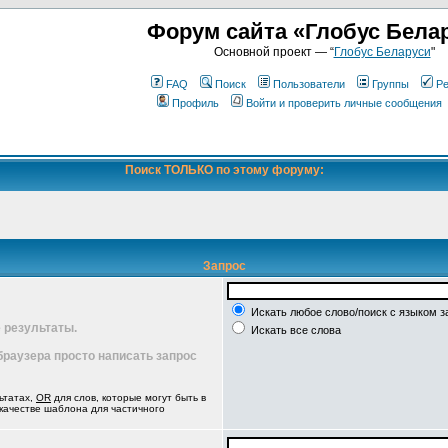
Форум сайта «Глобус Бела
Основной проект — “
Глобус Беларуси
"
FAQ
Поиск
Пользователи
Группы
Ре
Профиль
Войти и проверить личные сообщения
Поиск ТОЛЬКО по этому форуму:
Запрос
Искать любое слово/поиск с языком з
 результаты.
Искать все слова
 браузера просто написать запрос
ьтатах,
OR
для слов, которые могут быть в
 качестве шаблона для частичного