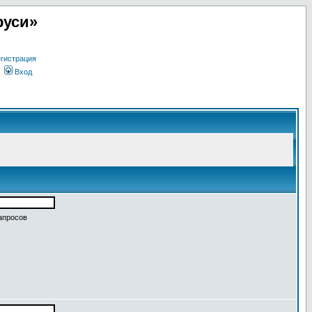
руси»
гистрация
Вход
апросов