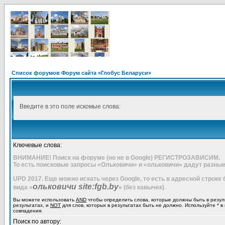
Список форумов Форум сайта «Глобус Беларуси»
Введите в это поле искомые слова:
Ключевые слова:
ВНИМАНИЕ! Поиск на форуме (но не в Google) РЕГИСТРОЗАВИСИМ.
То есть поисковые запросы «Ольковичи» и «ольковичи» дадут разные
UPD 2017. Еще можно искать через Google, то есть в адресной строке
ольковичи site:fgb.by
вида «
» (без кавычек)
.
Вы можете использовать
AND
чтобы определить слова, которые должны быть в резул
результатах, и
NOT
для слов, которых в результатах быть не должно. Используйте * в
совпадения.
Поиск по автору: