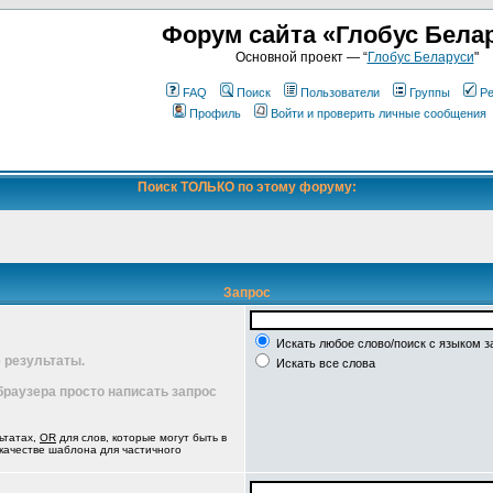
Форум сайта «Глобус Бела
Основной проект — “
Глобус Беларуси
"
FAQ
Поиск
Пользователи
Группы
Ре
Профиль
Войти и проверить личные сообщения
Поиск ТОЛЬКО по этому форуму:
Запрос
Искать любое слово/поиск с языком з
 результаты.
Искать все слова
 браузера просто написать запрос
ьтатах,
OR
для слов, которые могут быть в
 качестве шаблона для частичного