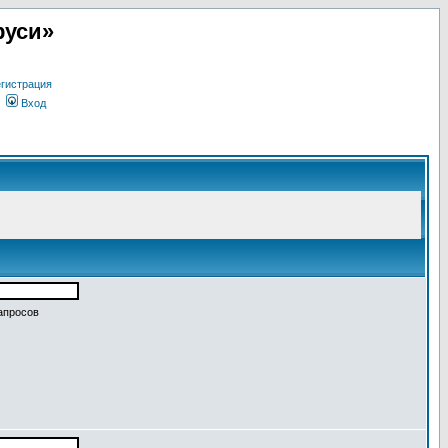
руси»
гистрация
Вход
апросов