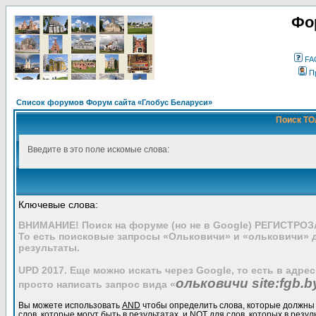
Фо
FA
П
Список форумов Форум сайта «Глобус Беларуси»
Поиск ТО
Введите в это поле искомые слова:
Ключевые слова:
ВНИМАНИЕ! Поиск на форуме (но не в Google) РЕГИСТРО
То есть поисковые запросы «Ольковичи» и «ольковичи» 
результаты.
UPD 2017. Еще можно искать через Google, то есть в адре
ольковичи site:fgb.b
просто написать запрос вида «
Вы можете использовать
AND
чтобы определить слова, которые должны 
слов, которые могут быть в результатах, и
NOT
для слов, которых в резул