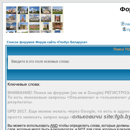
Фо
FA
П
Список форумов Форум сайта «Глобус Беларуси»
Поиск ТО
Введите в это поле искомые слова:
Ключевые слова:
ВНИМАНИЕ! Поиск на форуме (но не в Google) РЕГИСТРО
То есть поисковые запросы «Ольковичи» и «ольковичи» 
результаты.
UPD 2017. Еще можно искать через Google, то есть в адре
ольковичи site:fgb.b
просто написать запрос вида «
Вы можете использовать
AND
чтобы определить слова, которые должны 
слов, которые могут быть в результатах, и
NOT
для слов, которых в резул