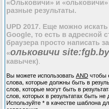
«Ольковичи» и «ольковичи»
разные результаты.
UPD 2017. Еще можно искать
Google, то есть в адресной 
браузера просто написать з
ольковичи site:fgb.b
«
кавычек)
.
Вы можете использовать
AND
чтобы 
слова, которые должны быть в резул
слов, которые могут быть в результат
слов, которых в результатах быть не 
Используйте * в качестве шаблона дл