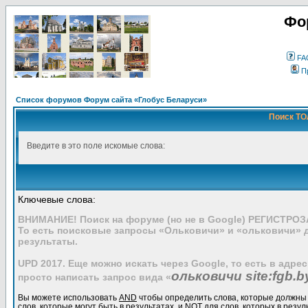
Фо
FA
П
Список форумов Форум сайта «Глобус Беларуси»
Поиск ТО
Введите в это поле искомые слова:
Ключевые слова:
ВНИМАНИЕ! Поиск на форуме (но не в Google) РЕГИСТРО
То есть поисковые запросы «Ольковичи» и «ольковичи» 
результаты.
UPD 2017. Еще можно искать через Google, то есть в адре
ольковичи site:fgb.b
просто написать запрос вида «
Вы можете использовать
AND
чтобы определить слова, которые должны 
слов, которые могут быть в результатах, и
NOT
для слов, которых в резул