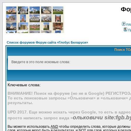
Фо
FA
П
Список форумов Форум сайта «Глобус Беларуси»
Поиск ТО
Введите в это поле искомые слова:
Ключевые слова:
ВНИМАНИЕ! Поиск на форуме (но не в Google) РЕГИСТРО
То есть поисковые запросы «Ольковичи» и «ольковичи» 
результаты.
UPD 2017. Еще можно искать через Google, то есть в адре
ольковичи site:fgb.b
просто написать запрос вида «
Вы можете использовать
AND
чтобы определить слова, которые должны 
слов, которые могут быть в результатах, и
NOT
для слов, которых в резул