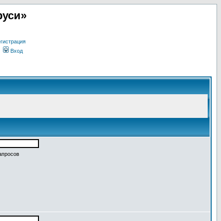
руси»
гистрация
Вход
апросов