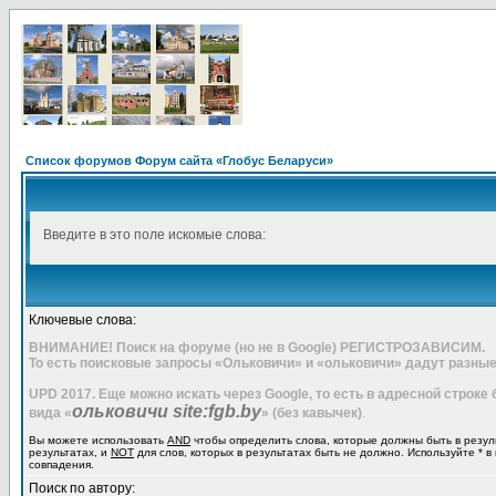
Список форумов Форум сайта «Глобус Беларуси»
Введите в это поле искомые слова:
Ключевые слова:
ВНИМАНИЕ! Поиск на форуме (но не в Google) РЕГИСТРОЗАВИСИМ.
То есть поисковые запросы «Ольковичи» и «ольковичи» дадут разные
UPD 2017. Еще можно искать через Google, то есть в адресной строке
ольковичи site:fgb.by
вида «
» (без кавычек)
.
Вы можете использовать
AND
чтобы определить слова, которые должны быть в резул
результатах, и
NOT
для слов, которых в результатах быть не должно. Используйте * в
совпадения.
Поиск по автору: