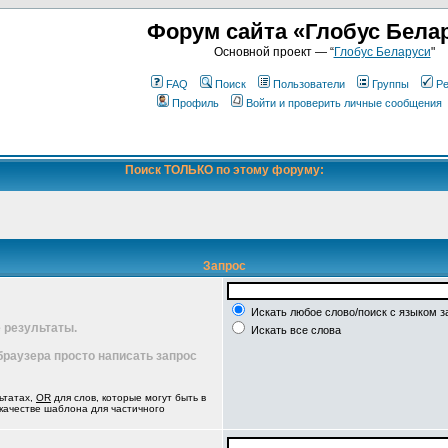
Форум сайта «Глобус Бела
Основной проект — “
Глобус Беларуси
"
FAQ
Поиск
Пользователи
Группы
Ре
Профиль
Войти и проверить личные сообщения
Поиск ТОЛЬКО по этому форуму:
Запрос
Искать любое слово/поиск с языком з
 результаты.
Искать все слова
 браузера просто написать запрос
ьтатах,
OR
для слов, которые могут быть в
 качестве шаблона для частичного