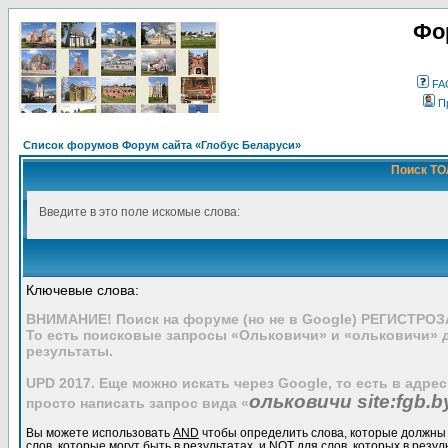
Фо
FA
П
Список форумов Форум сайта «Глобус Беларуси»
Поиск ТО
Введите в это поле искомые слова:
Ключевые слова:
ВНИМАНИЕ! Поиск на форуме (но не в Google) РЕГИСТРО
То есть поисковые запросы «Ольковичи» и «ольковичи» 
результаты.
UPD 2017. Еще можно искать через Google, то есть в адре
ольковичи site:fgb.b
просто написать запрос вида «
Вы можете использовать
AND
чтобы определить слова, которые должны 
слов, которые могут быть в результатах, и
NOT
для слов, которых в резул