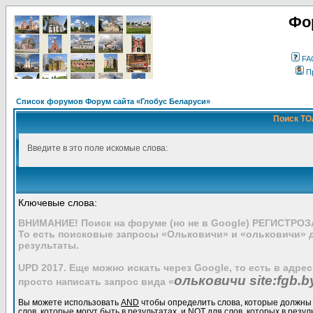
Фо
FA
П
Список форумов Форум сайта «Глобус Беларуси»
Поиск ТО
Введите в это поле искомые слова:
Ключевые слова:
ВНИМАНИЕ! Поиск на форуме (но не в Google) РЕГИСТРО
То есть поисковые запросы «Ольковичи» и «ольковичи» 
результаты.
UPD 2017. Еще можно искать через Google, то есть в адре
ольковичи site:fgb.b
просто написать запрос вида «
Вы можете использовать
AND
чтобы определить слова, которые должны 
слов, которые могут быть в результатах, и
NOT
для слов, которых в резул