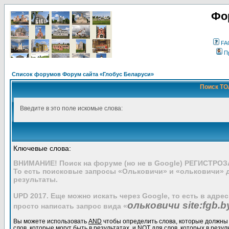
Фо
FA
П
Список форумов Форум сайта «Глобус Беларуси»
Поиск ТО
Введите в это поле искомые слова:
Ключевые слова:
ВНИМАНИЕ! Поиск на форуме (но не в Google) РЕГИСТРО
То есть поисковые запросы «Ольковичи» и «ольковичи» 
результаты.
UPD 2017. Еще можно искать через Google, то есть в адре
ольковичи site:fgb.b
просто написать запрос вида «
Вы можете использовать
AND
чтобы определить слова, которые должны 
слов, которые могут быть в результатах, и
NOT
для слов, которых в резул