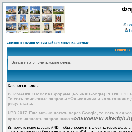
Фо
FA
П
Список форумов Форум сайта «Глобус Беларуси»
Поиск ТО
Введите в это поле искомые слова:
Ключевые слова:
ВНИМАНИЕ! Поиск на форуме (но не в Google) РЕГИСТРО
То есть поисковые запросы «Ольковичи» и «ольковичи» 
результаты.
UPD 2017. Еще можно искать через Google, то есть в адре
ольковичи site:fgb.b
просто написать запрос вида «
Вы можете использовать
AND
чтобы определить слова, которые должны 
слов, которые могут быть в результатах, и
NOT
для слов, которых в резул