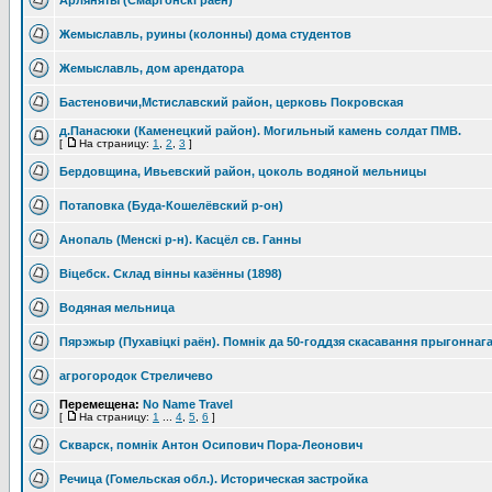
Арляняты (Смаргонскi раён)
Жемыславль, руины (колонны) дома студентов
Жемыславль, дом арендатора
Бастеновичи,Мстиславский район, церковь Покровская
д.Панасюки (Каменецкий район). Могильный камень солдат ПМВ.
[
На страницу:
1
,
2
,
3
]
Бердовщина, Ивьевский район, цоколь водяной мельницы
Потаповка (Буда-Кошелёвский р-он)
Анопаль (Менскi р-н). Касцёл св. Ганны
Вiцебск. Склад вiнны казённы (1898)
Водяная мельница
Пярэжыр (Пухавiцкi раён). Помнiк да 50-годдзя скасавання прыгоннаг
агрогородок Стреличево
Перемещена:
No Name Travel
[
На страницу:
1
...
4
,
5
,
6
]
Скварск, помнік Антон Осипович Пора-Леонович
Речица (Гомельская обл.). Историческая застройка