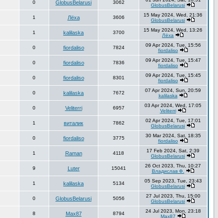
0
GlobusBelarusi
3062
GlobusBelarusi
15 May 2024, Wed, 21:36
1
Лёха
3606
GlobusBelarusi
15 May 2024, Wed, 13:26
1
kalilaska
3700
Лёха
09 Apr 2024, Tue, 15:56
0
fiordaliso
7824
fiordaliso
09 Apr 2024, Tue, 15:47
0
fiordaliso
7836
fiordaliso
09 Apr 2024, Tue, 15:45
0
fiordaliso
8301
fiordaliso
07 Apr 2024, Sun, 20:59
0
kalilaska
7672
kalilaska
03 Apr 2024, Wed, 17:05
0
Veliterri
6957
Veliterri
02 Apr 2024, Tue, 17:01
1
виталик
7862
GlobusBelarusi
30 Mar 2024, Sat, 18:35
0
fiordaliso
3775
fiordaliso
17 Feb 2024, Sat, 2:39
1
Raman
4118
GlobusBelarusi
26 Oct 2023, Thu, 10:27
9
Luter
15041
Владислав Ф.
05 Sep 2023, Tue, 23:43
1
kalilaska
5134
GlobusBelarusi
27 Jul 2023, Thu, 15:00
0
GlobusBelarusi
5056
GlobusBelarusi
24 Jul 2023, Mon, 23:18
8
Max87
8794
Max87