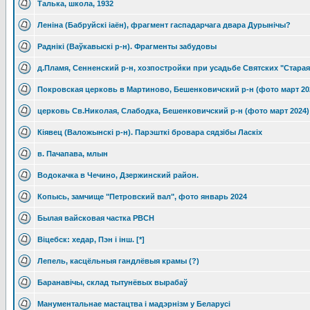
Талька, школа, 1932
Леніна (Бабруйскі іаён), фрагмент гаспадарчага двара Дурынічы?
Раднiкi (Ваўкавыскi р-н). Фрагменты забудовы
д.Пламя, Сенненский р-н, хозпостройки при усадьбе Святских "Старая
Покровская церковь в Мартиново, Бешенковичский р-н (фото март 20
церковь Св.Николая, Слабодка, Бешенковичский р-н (фото март 2024)
Кiявец (Валожынскi р-н). Парэшткi бровара сядзiбы Ласкiх
в. Пачапава, млын
Водокачка в Чечино, Дзержинский район.
Копысь, замчище "Петровский вал", фото январь 2024
Былая вайсковая частка РВСН
Віцебск: хедар, Пэн і інш. [*]
Лепель, касцёльныя гандлёвыя крамы (?)
Баранавічы, склад тытунёвых вырабаў
Манументальнае мастацтва і мадэрнізм у Беларусі