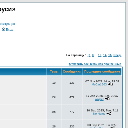
руси»
гистрация
Вход
На страницу
1
,
2
,
3
...
13
,
14
,
15
След.
Отметить все темы как прочтённые
Темы
Сообщения
Последнее сообщение
07 Nov 2022, Mon, 19:37
10
133
McCar1963
17 Jan 2026, Sat, 20:47
134
479
walper
30 Sep 2025, Tue, 7:11
199
777
No Name
03 Sep 2021, Fri, 0:50
26
236