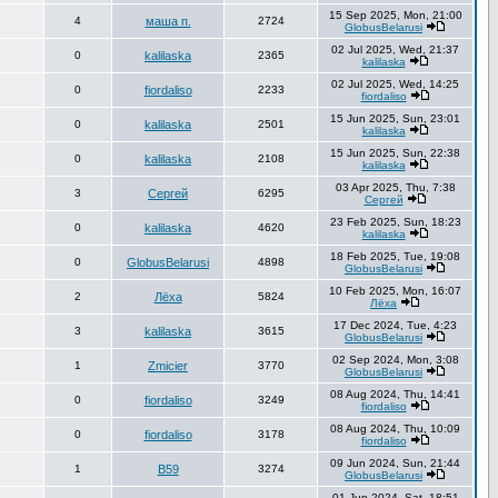
15 Sep 2025, Mon, 21:00
4
маша п.
2724
GlobusBelarusi
02 Jul 2025, Wed, 21:37
0
kalilaska
2365
kalilaska
02 Jul 2025, Wed, 14:25
0
fiordaliso
2233
fiordaliso
15 Jun 2025, Sun, 23:01
0
kalilaska
2501
kalilaska
15 Jun 2025, Sun, 22:38
0
kalilaska
2108
kalilaska
03 Apr 2025, Thu, 7:38
3
Сергей
6295
Сергей
23 Feb 2025, Sun, 18:23
0
kalilaska
4620
kalilaska
18 Feb 2025, Tue, 19:08
0
GlobusBelarusi
4898
GlobusBelarusi
10 Feb 2025, Mon, 16:07
2
Лёха
5824
Лёха
17 Dec 2024, Tue, 4:23
3
kalilaska
3615
GlobusBelarusi
02 Sep 2024, Mon, 3:08
1
Zmicier
3770
GlobusBelarusi
08 Aug 2024, Thu, 14:41
0
fiordaliso
3249
fiordaliso
08 Aug 2024, Thu, 10:09
0
fiordaliso
3178
fiordaliso
09 Jun 2024, Sun, 21:44
1
В59
3274
GlobusBelarusi
01 Jun 2024, Sat, 18:51