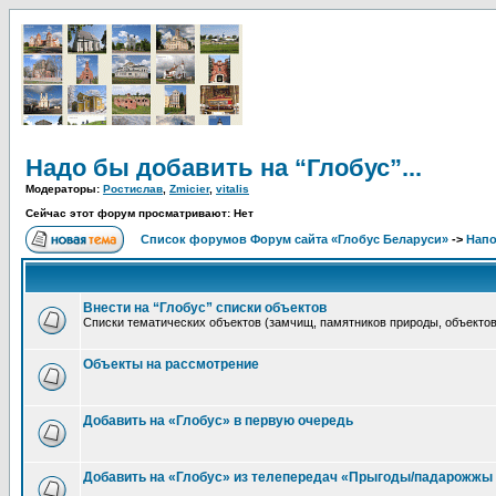
Надо бы добавить на “Глобус”...
Модераторы:
Ростислав
,
Zmicier
,
vitalis
Сейчас этот форум просматривают: Нет
Список форумов Форум сайта «Глобус Беларуси»
->
Напо
Внести на “Глобус” списки объектов
Списки тематических объектов (замчищ, памятников природы, объектов 
Объекты на рассмотрение
Добавить на «Глобус» в первую очередь
Добавить на «Глобус» из телепередач «Прыгоды/падарожжы