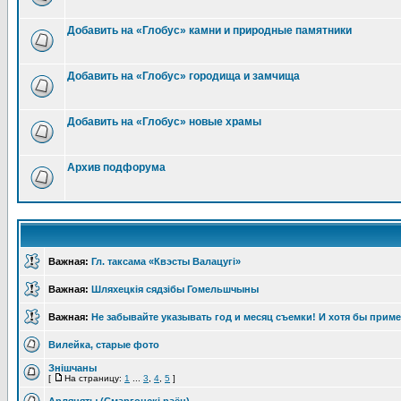
Добавить на «Глобус» камни и природные памятники
Добавить на «Глобус» городища и замчища
Добавить на «Глобус» новые храмы
Архив подфорума
Важная:
Гл. таксама «Квэсты Валацугі»
Важная:
Шляхецкія сядзібы Гомельшчыны
Важная:
Не забывайте указывать год и месяц съемки! И хотя бы прим
Вилейка, старые фото
Знішчаны
[
На страницу:
1
...
3
,
4
,
5
]