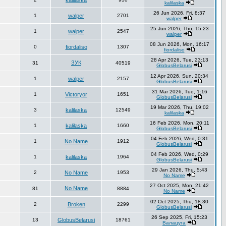
kalilaska
kalilaska
26 Jun 2026, Fri, 8:37
1
walper
2701
walper
25 Jun 2026, Thu, 15:23
1
walper
2547
walper
08 Jun 2026, Mon, 16:17
0
fiordaliso
1307
fiordaliso
28 Apr 2026, Tue, 23:13
ЗУК
31
40519
GlobusBelarusi
12 Apr 2026, Sun, 20:34
1
walper
2157
GlobusBelarusi
31 Mar 2026, Tue, 1:16
1
Victoryor
1651
GlobusBelarusi
19 Mar 2026, Thu, 19:02
3
kalilaska
12549
kalilaska
16 Feb 2026, Mon, 20:11
1
kalilaska
1660
GlobusBelarusi
04 Feb 2026, Wed, 0:31
1
No Name
1912
GlobusBelarusi
04 Feb 2026, Wed, 0:29
1
kalilaska
1964
GlobusBelarusi
29 Jan 2026, Thu, 5:43
2
No Name
1953
No Name
27 Oct 2025, Mon, 21:42
No Name
81
8884
No Name
02 Oct 2025, Thu, 18:30
2
Broken
2299
GlobusBelarusi
26 Sep 2025, Fri, 15:23
13
GlobusBelarusi
18761
Валацуга