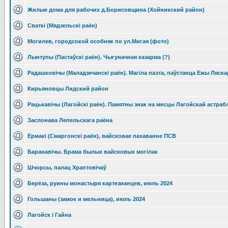
Жилые дома для рабочих д.Борисовщина (Хойникский район)
Сваткi (Мядзельскi раён)
Могилев, городсокой особняк по ул.Мигая (фото)
Лынтупы (Пастаўскi раён). Чыгуначная казарма (?)
Радашковiчы (Маладзечанскi раён). Магiла паэта, паўстанца Ежы Ляск
Кирьяновцы Лидский район
Рацькавiчы (Лагойскi раён). Памятны знак на месцы Лагойскай астра
Заслонава Лепельскага раёна
Ермакі (Смаргонскі раён), вайсковае пахаванне ПСВ
Баранавiчы. Брама былых вайсковых могiлак
Шчорсы, палац Храптовічаў
Берёза, руины монастыря картезианцев, июль 2024
Гольшаны (замок и мельница), июль 2024
Лагойск і Гайна