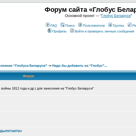
Форум сайта «Глобус Бела
Основной проект — “
Глобус Беларуси
"
FAQ
Поиск
Пользователи
Группы
Ре
Профиль
Войти и проверить личные сообщения
лнение “Глобуса Беларуси”
->
Надо бы добавить на “Глобус”...
Форум
войны 1812 года и др.) для занесения на "Глобус Беларуси"
 дылетанта»