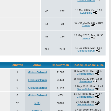
GlobusBelarusi
15 Mar 2025, Sat, 3:59
40
232
LLlypuk82
01 Jun 2024, Sat, 23:16
14
28
Zmicier
12 May 2026, Tue, 19:30
88
184
walper
13 Jul 2026, Mon, 1:33
561
2419
GlobusBelarusi
Ответов
Автор
Просмотров
Последнее сообщение
16 Aug 2018, Thu, 23:07
1
GlobusBelarusi
21607
GlobusBelarusi
15 Mar 2015, Sun, 22:18
3
GlobusBelarusi
21444
Алемания
13 May 2013, Mon, 19:44
0
GlobusBelarusi
17643
GlobusBelarusi
26 Jul 2026, Sun, 23:22
0
GlobusBelarusi
435
GlobusBelarusi
24 Jul 2026, Fri, 2:29
N-35
62
59201
GlobusBelarusi
17 Jul 2026, Fri, 23:29
2
930