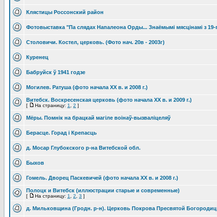
Клястицы Россонский район
Фотовыставка "Па слядах Напалеона Орды... Знаёмымі мясцінамі з 19-га
Столовичи. Костел, церковь. (Фото нач. 20в - 2003г)
Куренец
Бабруйск ў 1941 годзе
Могилев. Ратуша (фото начала XX в. и 2008 г.)
Витебск. Воскресенская церковь (фото начала XX в. и 2009 г.)
[
На страницу:
1
,
2
]
Мёры. Помнік на брацкай магіле воінаў-вызваліцеляў
Берасце. Горад i Крепасць
д. Мосар Глубокского р-на Витебской обл.
Быхов
Гомель. Дворец Паскевичей (фото начала XX в. и 2008 г.)
Полоцк и Витебск (иллюстрации старые и современные)
[
На страницу:
1
,
2
,
3
]
д. Мильковщина (Гродн. р-н). Церковь Покрова Пресвятой Богороди