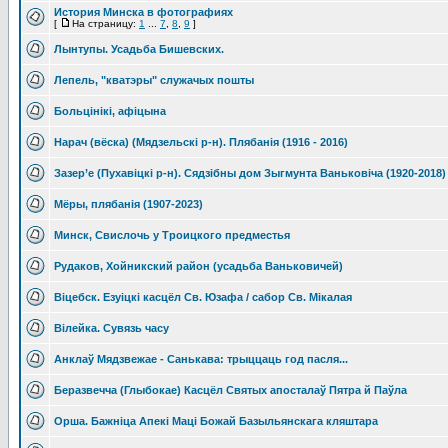
История Минска в фотографиях
[
На страницу:
1
...
7
,
8
,
9
]
Лынтупы. Усадьба Бишевских.
Лепель, "кватэры" служачых пошты
Больцiнiкi, афiцына
Нарач (вёска) (Мядзельскi р-н). Плябанiя (1916 - 2016)
Зазер’е (Пухавiцкi р-н). Сядзiбны дом Зыгмунта Ваньковiча (1920-2018)
Мёры, плябанiя (1907-2023)
Минск, Свислочь у Троицкого предместья
Рудаков, Хойникский район (усадьба Ваньковичей)
Вiцебск. Езуiцкi касцёл Св. Юзафа / сабор Св. Мiкалая
Вілейка. Сувязь часу
Анклаў Мядзвежае - Санькава: трыццаць год пасля...
Беразвечча (Глыбокае) Касцёл Святых апосталаў Пятра й Паўла
Орша. Бажніца Апекі Маці Божай Базыльянскага кляштара