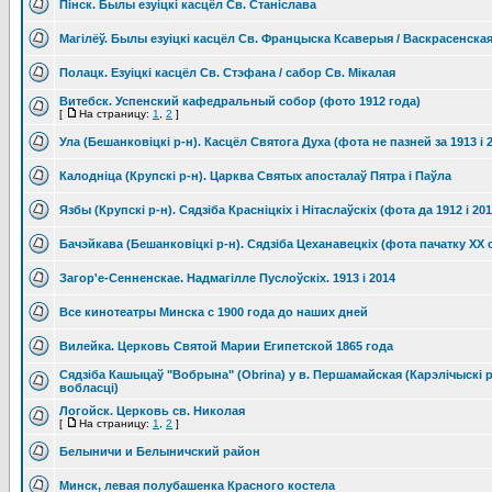
Пiнск. Былы езуiцкi касцёл Св. Станiслава
Магілёў. Былы езуiцкi касцёл Св. Францыска Ксаверыя / Васкрасенска
Полацк. Езуiцкi касцёл Св. Стэфана / сабор Св. Мiкалая
Витебск. Успенский кафедральный собор (фото 1912 года)
[
На страницу:
1
,
2
]
Ула (Бешанковіцкі р-н). Касцёл Святога Духа (фота не пазней за 1913 і 20
Калодніца (Крупскі р-н). Царква Святых апосталаў Пятра і Паўла
Язбы (Крупскі р-н). Сядзіба Красніцкіх і Нітаслаўскіх (фота да 1912 і 2014
Бачэйкава (Бешанковіцкі р-н). Сядзіба Цеханавецкіх (фота пачатку XX ст.
Загор'е-Сенненскае. Надмагілле Пуслоўскіх. 1913 і 2014
Все кинотеатры Минска с 1900 года до наших дней
Вилейка. Церковь Святой Марии Египетской 1865 года
Сядзіба Кашыцаў "Вобрына" (Obrina) у в. Першамайская (Карэлічыскі 
вобласці)
Логойск. Церковь св. Николая
[
На страницу:
1
,
2
]
Белыничи и Белыничский район
Минск, левая полубашенка Красного костела