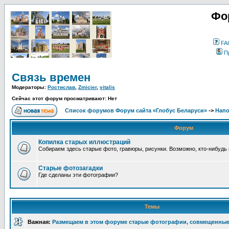
Фо
FA
П
Связь времен
Модераторы:
Ростислав
,
Zmicier
,
vitalis
Сейчас этот форум просматривают: Нет
Список форумов Форум сайта «Глобус Беларуси»
->
Напо
Форум
Копилка старых иллюстраций
Собираем здесь старые фото, гравюры, рисунки. Возможно, кто-нибудь 
Старые фотозагадки
Где сделаны эти фотографии?
Темы
Важная:
Размещаем в этом форуме старые фотографии, совмещенны