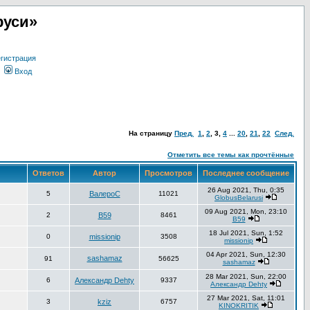
руси»
гистрация
Вход
На страницу
Пред.
1
,
2
,
3
,
4
...
20
,
21
,
22
След.
Отметить все темы как прочтённые
Ответов
Автор
Просмотров
Последнее сообщение
26 Aug 2021, Thu, 0:35
5
ВалероС
11021
GlobusBelarusi
09 Aug 2021, Mon, 23:10
2
В59
8461
В59
18 Jul 2021, Sun, 1:52
0
missionip
3508
missionip
04 Apr 2021, Sun, 12:30
sashamaz
91
56625
sashamaz
28 Mar 2021, Sun, 22:00
6
Александр Dehty
9337
Александр Dehty
27 Mar 2021, Sat, 11:01
3
kziz
6757
KINOKRITIK