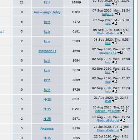
15 Sep 2020, Tue, 22:01
kziz
21
24809
kziz
07 Sep 2020, Mon, 23:54
9
Александр Dehty
11881
Корица
07 Sep 2020, Mon, 9:10
5
kziz
7172
kziz
05 Sep 2020, Sat, 15:13
ь!
3
kziz
6181
GlobusBelarusi
03 Sep 2020, Thu, 8:53
2
kziz
5583
kziz
02 Sep 2020, Wed, 20:12
0
staysane71
4698
staysane71
02 Sep 2020, Wed, 16:58
0
kziz
3984
kziz
02 Sep 2020, Wed, 15:41
0
kziz
3678
kziz
02 Sep 2020, Wed, 15:32
0
kziz
3809
kziz
02 Sep 2020, Wed, 15:23
0
kziz
3726
kziz
21 Aug 2020, Fri, 22:47
5
N-35
8511
В59
06 Aug 2020, Thu, 23:16
9
N-35
11200
Александр Dehty
05 Aug 2020, Wed, 19:24
2
N-35
5871
GlobusBelarusi
28 Jul 2020, Tue, 17:58
5
Анатоль
8136
GlobusBelarusi
22 Jul 2020, Wed, 8:51
3
N-35
7355
N-35