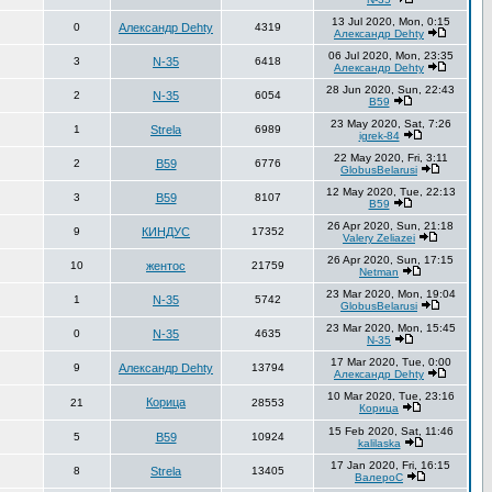
13 Jul 2020, Mon, 0:15
0
Александр Dehty
4319
Александр Dehty
06 Jul 2020, Mon, 23:35
3
N-35
6418
Александр Dehty
28 Jun 2020, Sun, 22:43
2
N-35
6054
В59
23 May 2020, Sat, 7:26
1
Strela
6989
igrek-84
22 May 2020, Fri, 3:11
2
В59
6776
GlobusBelarusi
12 May 2020, Tue, 22:13
3
В59
8107
В59
26 Apr 2020, Sun, 21:18
9
КИНДУС
17352
Valery Zeliazei
26 Apr 2020, Sun, 17:15
10
жентос
21759
Netman
23 Mar 2020, Mon, 19:04
1
N-35
5742
GlobusBelarusi
23 Mar 2020, Mon, 15:45
0
N-35
4635
N-35
17 Mar 2020, Tue, 0:00
9
Александр Dehty
13794
Александр Dehty
10 Mar 2020, Tue, 23:16
Корица
21
28553
Корица
15 Feb 2020, Sat, 11:46
5
В59
10924
kalilaska
17 Jan 2020, Fri, 16:15
8
Strela
13405
ВалероС