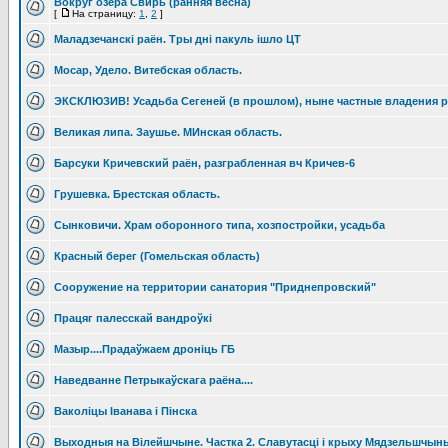
Вокруг озера Свирь (ранняя весна)
[
На страницу:
1
,
2
]
Маладзечанскі раён. Тры дні пакуль ішло ЦТ
Мосар, Удело. Витебская область.
ЭКСКЛЮЗИВ! Усадьба Сегеней (в прошлом), ныне частные владения р
Великая липа. Заушье. МИнская область.
Барсуки Кричевский раён, разграбленная вч Кричев-6
Грушевка. Брестская область.
Сынковичи. Храм оборонного типа, хозпостройки, усадьба
Красный берег (Гомельская область)
Сооружение на территории санатория "Приднепровский"
Працяг палесскай вандроўкі
Мазыр....Прадаўжаем дроніць ГБ
Наведванне Петрыкаўскага раёна....
Ваколіцы Іванава і Пінска
Выходныя на Вілейшчыне. Частка 2. Славутасці і крыху Мядзельшчын