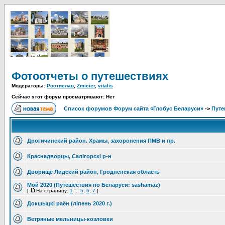
Фотоотчеты о путешествиях
Модераторы:
Ростислав
,
Zmicier
,
vitalis
Сейчас этот форум просматривают: Нет
Список форумов Форум сайта «Глобус Беларуси»
->
Путе
Дрогичинский район. Храмы, захоронения ПМВ и пр.
Краснадворцы, Салігорскі р-н
Дворище Лидский район, Гродненская область
Мой 2020 (Путешествия по Беларуси: sashamaz)
[
На страницу:
1
...
5
,
6
,
7
]
Докшыцкі раён (ліпень 2020 г.)
Ветряные мельницы-козловки