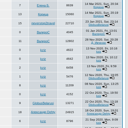
14 Mar 2021, Sun, 20:34
7
Елена Б.
8639
Корица
14 Mar 2021, Sun, 20:19
13
Корица
15060
Корица
23 Jan 2021, Sat, 23:14
neverstop2travel
15
22710
GlobusBelarusi
01 Jan 2021, Fri, 13:01
0
ВалероС
4045
ВалероС
28 Nov 2020, Sat, 20:28
11
ВалероС
12802
Д. Ивченко
13 Nov 2020, Fri, 10:16
0
kziz
4622
kziz
13 Nov 2020, Fri, 10:12
0
kziz
4642
kziz
13 Nov 2020, Fri, 9:59
2
kziz
6458
kziz
12 Nov 2020, Thu, 19:05
1
kziz
5476
GlobusBelarusi
08 Nov 2020, Sun, 13:25
8
kziz
11209
kziz
22 Oct 2020, Thu, 19:50
0
kziz
4152
kziz
22 Oct 2020, Thu, 13:18
9
GlobusBelarusi
13271
GlobusBelarusi
18 Oct 2020, Sun, 19:01
Александр Dehty
18
24915
Александр Dehty
21 Sep 2020, Mon, 9:09
6
kziz
8796
kziz