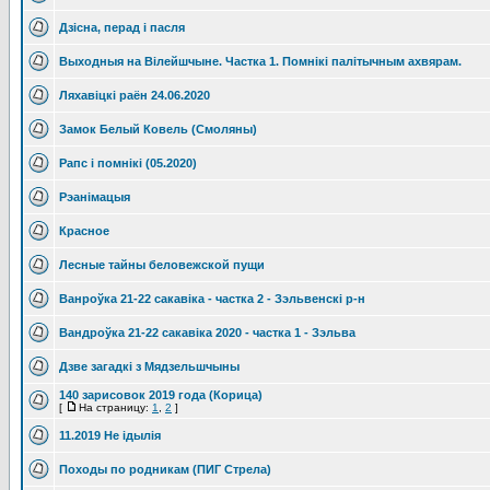
Дзісна, перад і пасля
Выходныя на Вілейшчыне. Частка 1. Помнікі палітычным ахвярам.
Ляхавіцкі раён 24.06.2020
Замок Белый Ковель (Смоляны)
Рапс і помнікі (05.2020)
Рэанімацыя
Красное
Лесные тайны беловежской пущи
Ванроўка 21-22 сакавіка - частка 2 - Зэльвенскі р-н
Вандроўка 21-22 сакавіка 2020 - частка 1 - Зэльва
Дзве загадкі з Мядзельшчыны
140 зарисовок 2019 года (Корица)
[
На страницу:
1
,
2
]
11.2019 Не ідылія
Походы по родникам (ПИГ Стрела)