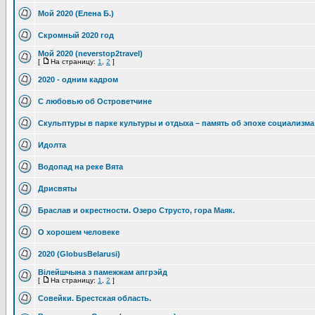
Мой 2020 (Елена Б.)
Скромный 2020 год
Мой 2020 (neverstop2travel)
[
На страницу:
1
,
2
]
2020 - одним кадром
С любовью об Островетчине
Скульптуры в парке культуры и отдыха – память об эпохе социализма
Идолта
Водопад на реке Вята
Дрисвяты
Браслав и окрестности. Озеро Струсто, гора Маяк.
О хорошем человеке
2020 (GlobusBelarusi)
Вілейшчына з памежжам апгрэйд
[
На страницу:
1
,
2
]
Совейки. Брестская область.