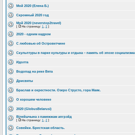
Мой 2020 (Елена Б.)
Скромный 2020 год
Мой 2020 (neverstop2travel)
[
На страницу:
1
,
2
]
2020 - одним кадром
С любовью об Островетчине
Скульптуры в парке культуры и отдыха – память об эпохе социализма
Идолта
Водопад на реке Вята
Дрисвяты
Браслав и окрестности. Озеро Струсто, гора Маяк.
О хорошем человеке
2020 (GlobusBelarusi)
Вілейшчына з памежжам апгрэйд
[
На страницу:
1
,
2
]
Совейки. Брестская область.