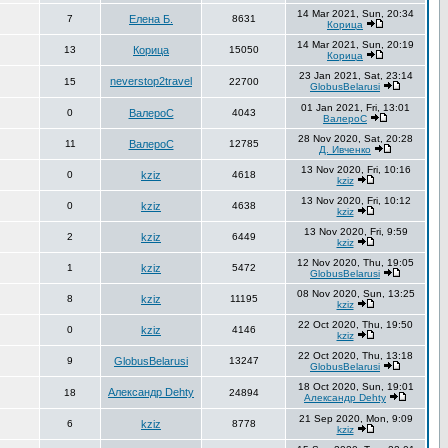
14 Mar 2021, Sun, 20:34
7
Елена Б.
8631
Корица
14 Mar 2021, Sun, 20:19
13
Корица
15050
Корица
23 Jan 2021, Sat, 23:14
neverstop2travel
15
22700
GlobusBelarusi
01 Jan 2021, Fri, 13:01
0
ВалероС
4043
ВалероС
28 Nov 2020, Sat, 20:28
11
ВалероС
12785
Д. Ивченко
13 Nov 2020, Fri, 10:16
0
kziz
4618
kziz
13 Nov 2020, Fri, 10:12
0
kziz
4638
kziz
13 Nov 2020, Fri, 9:59
2
kziz
6449
kziz
12 Nov 2020, Thu, 19:05
1
kziz
5472
GlobusBelarusi
08 Nov 2020, Sun, 13:25
8
kziz
11195
kziz
22 Oct 2020, Thu, 19:50
0
kziz
4146
kziz
22 Oct 2020, Thu, 13:18
9
GlobusBelarusi
13247
GlobusBelarusi
18 Oct 2020, Sun, 19:01
Александр Dehty
18
24894
Александр Dehty
21 Sep 2020, Mon, 9:09
6
kziz
8778
kziz