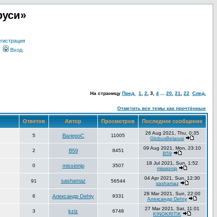
руси»
гистрация
Вход
На страницу
Пред.
1
,
2
,
3
,
4
...
20
,
21
,
22
След.
Отметить все темы как прочтённые
Ответов
Автор
Просмотров
Последнее сообщение
26 Aug 2021, Thu, 0:35
5
ВалероС
11005
GlobusBelarusi
09 Aug 2021, Mon, 23:10
2
В59
8451
В59
18 Jul 2021, Sun, 1:52
0
missionip
3507
missionip
04 Apr 2021, Sun, 12:30
sashamaz
91
56544
sashamaz
28 Mar 2021, Sun, 22:00
6
Александр Dehty
9331
Александр Dehty
27 Mar 2021, Sat, 11:01
3
kziz
6748
KINOKRITIK