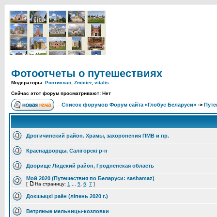
Фотоотчеты о путешествиях
Модераторы:
Ростислав
,
Zmicier
,
vitalis
Сейчас этот форум просматривают: Нет
Список форумов Форум сайта «Глобус Беларуси»
->
Путе
Дрогичинский район. Храмы, захоронения ПМВ и пр.
Краснадворцы, Салігорскі р-н
Дворище Лидский район, Гродненская область
Мой 2020 (Путешествия по Беларуси: sashamaz)
[
На страницу:
1
...
5
,
6
,
7
]
Докшыцкі раён (ліпень 2020 г.)
Ветряные мельницы-козловки