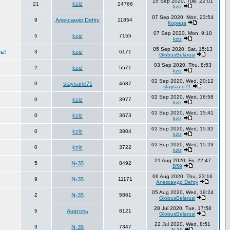
15 Sep 2020, Tue, 22:01
kziz
21
24766
kziz
07 Sep 2020, Mon, 23:54
9
Александр Dehty
11854
Корица
07 Sep 2020, Mon, 9:10
5
kziz
7155
kziz
05 Sep 2020, Sat, 15:13
ь!
3
kziz
6171
GlobusBelarusi
03 Sep 2020, Thu, 8:53
2
kziz
5571
kziz
02 Sep 2020, Wed, 20:12
0
staysane71
4687
staysane71
02 Sep 2020, Wed, 16:58
0
kziz
3977
kziz
02 Sep 2020, Wed, 15:41
0
kziz
3673
kziz
02 Sep 2020, Wed, 15:32
0
kziz
3804
kziz
02 Sep 2020, Wed, 15:23
0
kziz
3722
kziz
21 Aug 2020, Fri, 22:47
5
N-35
8492
В59
06 Aug 2020, Thu, 23:16
9
N-35
11171
Александр Dehty
05 Aug 2020, Wed, 19:24
2
N-35
5861
GlobusBelarusi
28 Jul 2020, Tue, 17:58
5
Анатоль
8121
GlobusBelarusi
22 Jul 2020, Wed, 8:51
3
N-35
7347
N-35