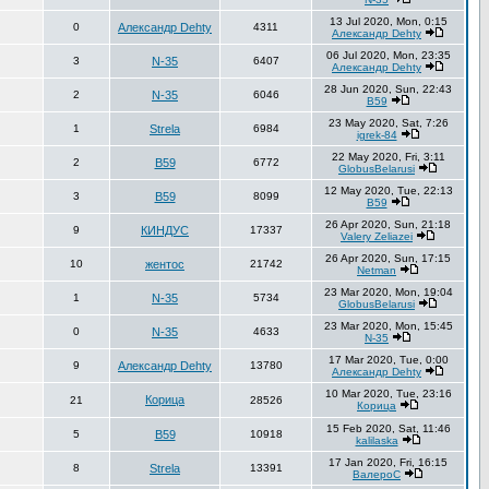
13 Jul 2020, Mon, 0:15
0
Александр Dehty
4311
Александр Dehty
06 Jul 2020, Mon, 23:35
3
N-35
6407
Александр Dehty
28 Jun 2020, Sun, 22:43
2
N-35
6046
В59
23 May 2020, Sat, 7:26
1
Strela
6984
igrek-84
22 May 2020, Fri, 3:11
2
В59
6772
GlobusBelarusi
12 May 2020, Tue, 22:13
3
В59
8099
В59
26 Apr 2020, Sun, 21:18
9
КИНДУС
17337
Valery Zeliazei
26 Apr 2020, Sun, 17:15
10
жентос
21742
Netman
23 Mar 2020, Mon, 19:04
1
N-35
5734
GlobusBelarusi
23 Mar 2020, Mon, 15:45
0
N-35
4633
N-35
17 Mar 2020, Tue, 0:00
9
Александр Dehty
13780
Александр Dehty
10 Mar 2020, Tue, 23:16
Корица
21
28526
Корица
15 Feb 2020, Sat, 11:46
5
В59
10918
kalilaska
17 Jan 2020, Fri, 16:15
8
Strela
13391
ВалероС