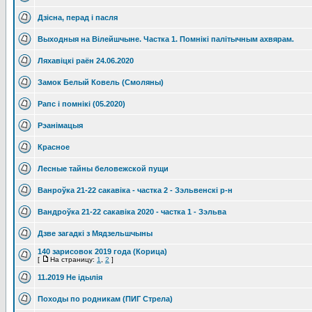
Дзісна, перад і пасля
Выходныя на Вілейшчыне. Частка 1. Помнікі палітычным ахвярам.
Ляхавіцкі раён 24.06.2020
Замок Белый Ковель (Смоляны)
Рапс і помнікі (05.2020)
Рэанімацыя
Красное
Лесные тайны беловежской пущи
Ванроўка 21-22 сакавіка - частка 2 - Зэльвенскі р-н
Вандроўка 21-22 сакавіка 2020 - частка 1 - Зэльва
Дзве загадкі з Мядзельшчыны
140 зарисовок 2019 года (Корица)
[
На страницу:
1
,
2
]
11.2019 Не ідылія
Походы по родникам (ПИГ Стрела)