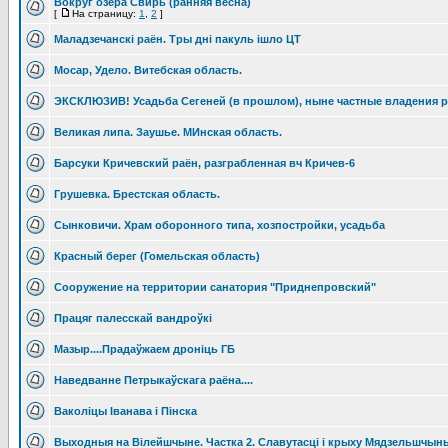
Вокруг озера Свирь (ранняя весна)
[
На страницу:
1
,
2
]
Маладзечанскі раён. Тры дні пакуль ішло ЦТ
Мосар, Удело. Витебская область.
ЭКСКЛЮЗИВ! Усадьба Сегеней (в прошлом), ныне частные владения р
Великая липа. Заушье. МИнская область.
Барсуки Кричевский раён, разграбленная вч Кричев-6
Грушевка. Брестская область.
Сынковичи. Храм оборонного типа, хозпостройки, усадьба
Красный берег (Гомельская область)
Сооружение на территории санатория "Приднепровский"
Працяг палесскай вандроўкі
Мазыр....Прадаўжаем дроніць ГБ
Наведванне Петрыкаўскага раёна....
Ваколіцы Іванава і Пінска
Выходныя на Вілейшчыне. Частка 2. Славутасці і крыху Мядзельшчын