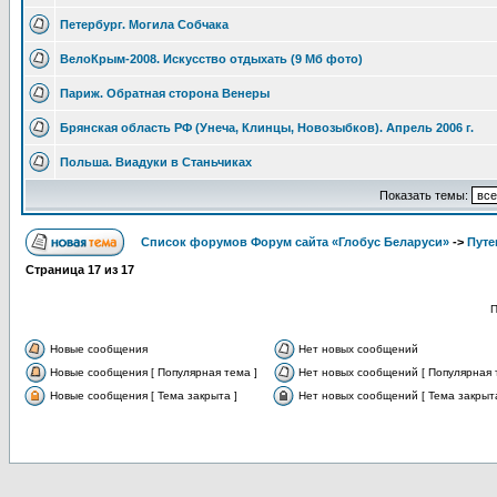
Петербург. Могила Собчака
ВелоКрым-2008. Искусство отдыхать (9 Мб фото)
Париж. Обратная сторона Венеры
Брянская область РФ (Унеча, Клинцы, Новозыбков). Апрель 2006 г.
Польша. Виадуки в Станьчиках
Показать темы:
Список форумов Форум сайта «Глобус Беларуси»
->
Путе
Страница
17
из
17
П
Новые сообщения
Нет новых сообщений
Новые сообщения [ Популярная тема ]
Нет новых сообщений [ Популярная 
Новые сообщения [ Тема закрыта ]
Нет новых сообщений [ Тема закрыта