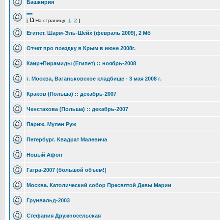
Башкирия
***
[
На страницу:
1
,
2
]
Египет. Шарм-Эль-Шейх (февраль 2009), 2 Мб
Отчет про поездку в Крым в июне 2008г.
Каир+Пирамиды (Египет) :: ноябрь-2008
г. Москва, Ваганьковское кладбище - 3 мая 2008 г.
Краков (Польша) :: декабрь-2007
Ченстахова (Польша) :: декабрь-2007
Париж. Мулен Руж
Петербург. Квадрат Малевича
Новый Афон
Гагра-2007 (большой объем!)
Москва. Католический собор Пресвятой Девы Марии
Грунвальд-2003
Стефания Дружносельская