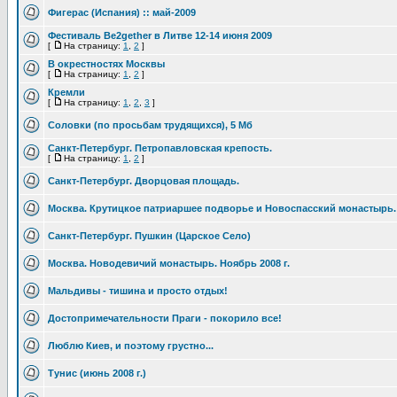
Фигерас (Испания) :: май-2009
Фестиваль Be2gether в Литве 12-14 июня 2009
[
На страницу:
1
,
2
]
В окрестностях Москвы
[
На страницу:
1
,
2
]
Кремли
[
На страницу:
1
,
2
,
3
]
Соловки (по просьбам трудящихся), 5 Мб
Санкт-Петербург. Петропавловская крепость.
[
На страницу:
1
,
2
]
Санкт-Петербург. Дворцовая площадь.
Москва. Крутицкое патриаршее подворье и Новоспасский монастырь.
Санкт-Петербург. Пушкин (Царское Село)
Москва. Новодевичий монастырь. Ноябрь 2008 г.
Мальдивы - тишина и просто отдых!
Достопримечательности Праги - покорило все!
Люблю Киев, и поэтому грустно...
Тунис (июнь 2008 г.)