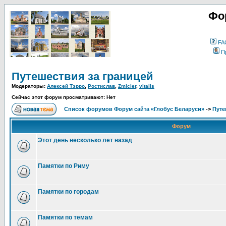
Фо
FA
П
Путешествия за границей
Модераторы:
Алексей Тэрро
,
Ростислав
,
Zmicier
,
vitalis
Сейчас этот форум просматривают: Нет
Список форумов Форум сайта «Глобус Беларуси»
->
Путе
Форум
Этот день несколько лет назад
Памятки по Риму
Памятки по городам
Памятки по темам