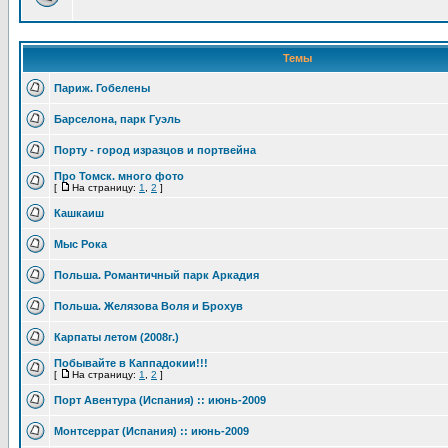
Темы
Париж. Гобелены
Барселона, парк Гуэль
Порту - город изразцов и портвейна
Про Томск. много фото
[
На страницу:
1
,
2
]
Кашкаиш
Мыс Рока
Польша. Романтичный парк Аркадия
Польша. Желязова Воля и Брохув
Карпаты летом (2008г.)
Побывайте в Каппадокии!!!
[
На страницу:
1
,
2
]
Порт Авентура (Испания) :: июнь-2009
Монтсеррат (Испания) :: июнь-2009