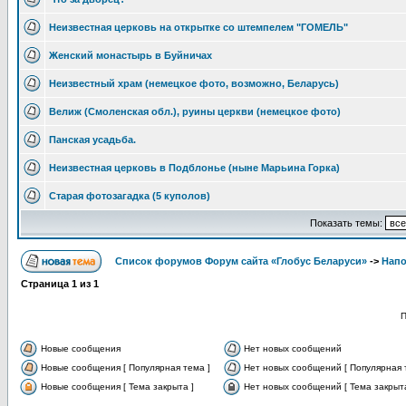
Неизвестная церковь на открытке со штемпелем "ГОМЕЛЬ"
Женский монастырь в Буйничах
Неизвестный храм (немецкое фото, возможно, Беларусь)
Велиж (Смоленская обл.), руины церкви (немецкое фото)
Панская усадьба.
Неизвестная церковь в Подблонье (ныне Марьина Горка)
Старая фотозагадка (5 куполов)
Показать темы:
Список форумов Форум сайта «Глобус Беларуси»
->
Напо
Страница
1
из
1
П
Новые сообщения
Нет новых сообщений
Новые сообщения [ Популярная тема ]
Нет новых сообщений [ Популярная 
Новые сообщения [ Тема закрыта ]
Нет новых сообщений [ Тема закрыта