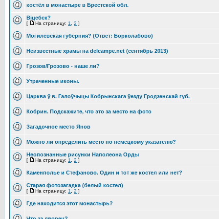
костёл в монастыре в Брестской обл.
Віцебск?
[
На страницу:
1
,
2
]
Могилёвская губерния? (Ответ: Борколабово)
Неизвестные храмы на delcampe.net (сентябрь 2013)
Грозов/Грозово - наше ли?
Утраченные иконы.
Царква ў в. Галоўчыцы Кобрынскага ўезду Гродзенскай губ.
Кобрин. Подскажите, что это за место на фото
Загадочное место Янов
Можно ли определить место по немецкому указателю?
Неопознанные рисунки Наполеона Орды
[
На страницу:
1
,
2
]
Каменполье и Стефаново. Один и тот же костел или нет?
Старая фотозагадка (белый костел)
[
На страницу:
1
,
2
]
Где находится этот монастырь?
Что за дворец?