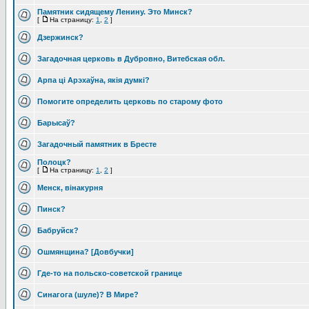
Памятник сидящему Ленину. Это Минск?
[
На страницу:
1
,
2
]
Дзержинск?
Загадочная церковь в Дубровно, Витебская обл.
Арпа ці Арэхаўна, якія думкі?
Помогите определить церковь по старому фото
Барысаў?
Загадочный памятник в Бресте
Полоцк?
[
На страницу:
1
,
2
]
Менск, вінакурня
Пинск?
Бабруйск?
Ошмянщина? [Довбучки]
Где-то на польско-советской границе
Синагога (шуле)? В Мире?