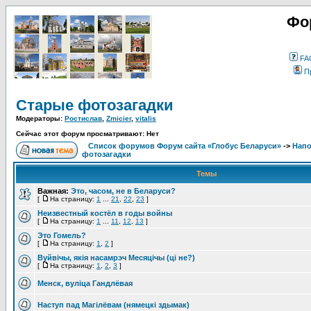
Фо
FA
П
Старые фотозагадки
Модераторы:
Ростислав
,
Zmicier
,
vitalis
Сейчас этот форум просматривают: Нет
Список форумов Форум сайта «Глобус Беларуси»
->
Напо
фотозагадки
Темы
Важная:
Это, часом, не в Беларуси?
[
На страницу:
1
...
21
,
22
,
23
]
Неизвестный костёл в годы войны
[
На страницу:
1
...
11
,
12
,
13
]
Это Гомель?
[
На страницу:
1
,
2
]
Вуйвічы, якія насамрэч Месяцічы (цi не?)
[
На страницу:
1
,
2
,
3
]
Менск, вулiца Гандлёвая
Наступ пад Магілёвам (нямецкі здымак)