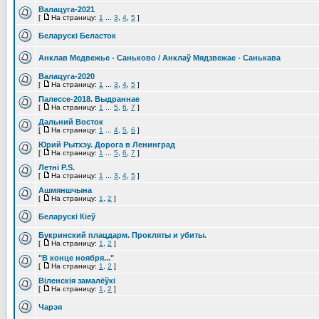
Валацуга-2021
[
На страницу:
1
...
3
,
4
,
5
]
Беларускі Беласток
Анклав Медвежье - Саньково / Анклаў Мядзвежае - Санькава
Валацуга-2020
[
На страницу:
1
...
3
,
4
,
5
]
Палессе-2018. Выдраннае
[
На страницу:
1
...
5
,
6
,
7
]
Дальний Восток
[
На страницу:
1
...
4
,
5
,
6
]
Юрий Рытхэу. Дорога в Ленинград
[
На страницу:
1
...
5
,
6
,
7
]
Летні P.S.
[
На страницу:
1
...
3
,
4
,
5
]
Ашмяншчына
[
На страницу:
1
,
2
]
Беларускі Кіеў
Букринский плацдарм. Прокляты и убиты.
[
На страницу:
1
,
2
]
"В конце ноября..."
[
На страницу:
1
,
2
]
Віленскія замалёўкі
[
На страницу:
1
,
2
]
Чарэя