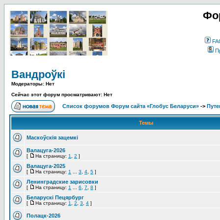
Фо
FA
П
Вандроўкі
Модераторы: Нет
Сейчас этот форум просматривают: Нет
Список форумов Форум сайта «Глобус Беларуси»
->
Путе
Темы
Маскоўскія зацемкі
Валацуга-2026
[
На страницу:
1
,
2
]
Валацуга-2025
[
На страницу:
1
...
3
,
4
,
5
]
Ленинградские зарисовки
[
На страницу:
1
...
6
,
7
,
8
]
Беларускі Пецярбург
[
На страницу:
1
,
2
,
3
,
4
]
Полацк-2026