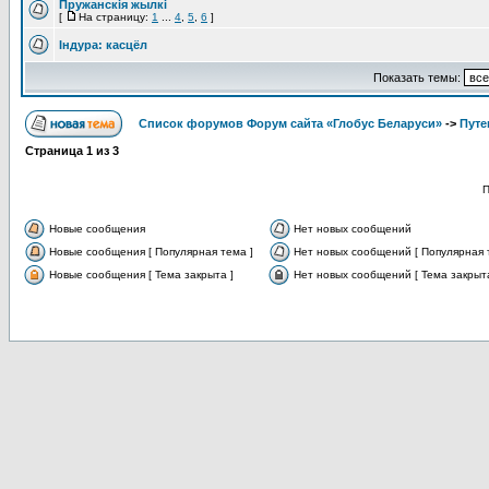
Пружанскія жылкі
[
На страницу:
1
...
4
,
5
,
6
]
Індура: касцёл
Показать темы:
Список форумов Форум сайта «Глобус Беларуси»
->
Путе
Страница
1
из
3
П
Новые сообщения
Нет новых сообщений
Новые сообщения [ Популярная тема ]
Нет новых сообщений [ Популярная 
Новые сообщения [ Тема закрыта ]
Нет новых сообщений [ Тема закрыта