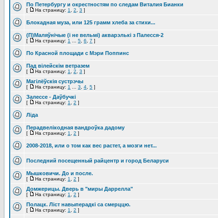
По Петербургу и окрестностям по следам Виталия Бианки
[
На страницу:
1
,
2
,
3
]
Блокадная муза, или 125 грамм хлеба за стихи...
(П)Маляўнічые (і не вельмі) акварэлькі з Палесся-2
[
На страницу:
1
...
5
,
6
,
7
]
По Красной площади с Мэри Поппинс
Пад вілейскім ветразем
[
На страницу:
1
,
2
,
3
]
Магілёўскія сустрэчы
[
На страницу:
1
...
3
,
4
,
5
]
Залессе - Даўбучкі
[
На страницу:
1
,
2
]
Ліда
Перадвелікодная вандроўка дадому
[
На страницу:
1
,
2
]
2008-2018, или о том как вес растет, а мозги нет...
Последний посещенный райцентр и город Беларуси
Мышковичи. До и после.
[
На страницу:
1
,
2
]
Домжерицы. Дверь в "миры Даррелла"
[
На страницу:
1
,
2
]
Полацк. Ліст навыперадкі са смерццю.
[
На страницу:
1
,
2
]