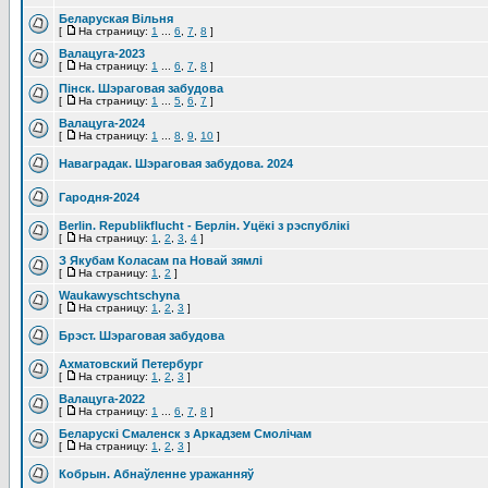
Беларуская Вільня
[
На страницу:
1
...
6
,
7
,
8
]
Валацуга-2023
[
На страницу:
1
...
6
,
7
,
8
]
Пінск. Шэраговая забудова
[
На страницу:
1
...
5
,
6
,
7
]
Валацуга-2024
[
На страницу:
1
...
8
,
9
,
10
]
Наваградак. Шэраговая забудова. 2024
Гародня-2024
Berlin. Republikflucht - Берлін. Уцёкі з рэспублікі
[
На страницу:
1
,
2
,
3
,
4
]
З Якубам Коласам па Новай зямлі
[
На страницу:
1
,
2
]
Waukаwyschtschyna
[
На страницу:
1
,
2
,
3
]
Брэст. Шэраговая забудова
Ахматовский Петербург
[
На страницу:
1
,
2
,
3
]
Валацуга-2022
[
На страницу:
1
...
6
,
7
,
8
]
Беларускі Смаленск з Аркадзем Смолічам
[
На страницу:
1
,
2
,
3
]
Кобрын. Абнаўленне уражанняў