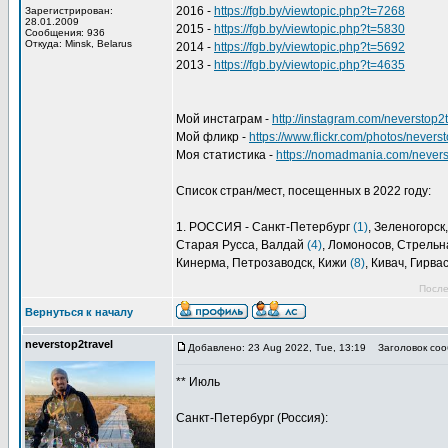
2016 -
https://fgb.by/viewtopic.php?t=7268
Зарегистрирован:
28.01.2009
2015 -
https://fgb.by/viewtopic.php?t=5830
Сообщения: 936
Откуда: Minsk, Belarus
2014 -
https://fgb.by/viewtopic.php?t=5692
2013 -
https://fgb.by/viewtopic.php?t=4635
Мой инстаграм -
http://instagram.com/neverstop2t
Мой фликр -
https://www.flickr.com/photos/nevers
Моя статистика -
https://nomadmania.com/nevers
Список стран/мест, посещенных в 2022 году:
1. РОССИЯ - Санкт-Петербург
(1)
, Зеленогорс
Старая Русса, Валдай
(4)
, Ломоносов, Стрельн
Кинерма, Петрозаводск, Кижи
(8)
, Кивач, Гирв
После
Вернуться к началу
neverstop2travel
Добавлено: 23 Aug 2022, Tue, 13:19
Заголовок соо
** Июль
Санкт-Петербург (Россия):