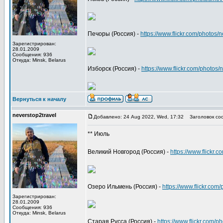
Печоры (Россия) -
https://www.flickr.com/photo
Зарегистрирован:
28.01.2009
Сообщения: 936
Откуда: Minsk, Belarus
Изборск (Россия) -
https://www.flickr.com/photo
Вернуться к началу
neverstop2travel
Добавлено: 24 Aug 2022, Wed, 17:32
Заголовок со
** Июль
Великий Новгород (Россия) -
https://www.flickr
Озеро Ильмень (Россия) -
https://www.flickr.co
Зарегистрирован:
28.01.2009
Сообщения: 936
Откуда: Minsk, Belarus
Старая Русса (Россия) -
https://www.flickr.com