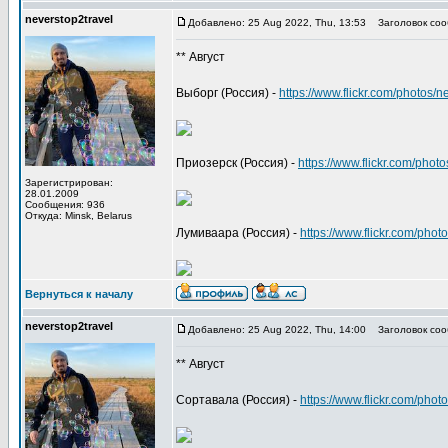
neverstop2travel
Добавлено: 25 Aug 2022, Thu, 13:53
Заголовок соо
** Август
Выборг (Россия) -
https://www.flickr.com/photos
Приозерск (Россия) -
https://www.flickr.com/ph
Зарегистрирован:
28.01.2009
Сообщения: 936
Откуда: Minsk, Belarus
Лумиваара (Россия) -
https://www.flickr.com/ph
Вернуться к началу
neverstop2travel
Добавлено: 25 Aug 2022, Thu, 14:00
Заголовок соо
** Август
Сортавала (Россия) -
https://www.flickr.com/ph