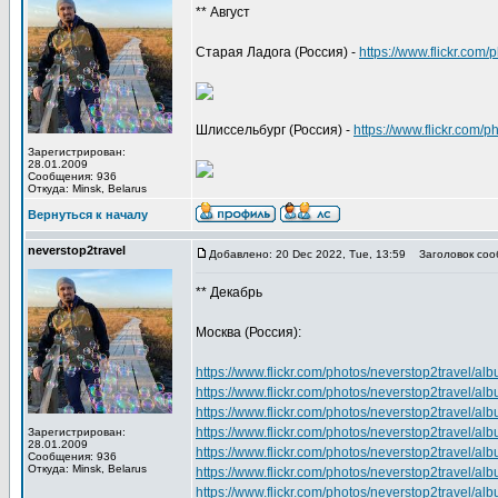
** Август
Старая Ладога (Россия) -
https://www.flickr.co
Шлиссельбург (Россия) -
https://www.flickr.com
Зарегистрирован:
28.01.2009
Сообщения: 936
Откуда: Minsk, Belarus
Вернуться к началу
neverstop2travel
Добавлено: 20 Dec 2022, Tue, 13:59
Заголовок соо
** Декабрь
Москва (Россия):
https://www.flickr.com/photos/neverstop2travel
https://www.flickr.com/photos/neverstop2travel
https://www.flickr.com/photos/neverstop2travel
https://www.flickr.com/photos/neverstop2travel
Зарегистрирован:
28.01.2009
https://www.flickr.com/photos/neverstop2travel
Сообщения: 936
Откуда: Minsk, Belarus
https://www.flickr.com/photos/neverstop2travel
https://www.flickr.com/photos/neverstop2travel