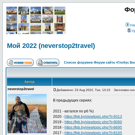
Фо
FA
П
Мой 2022 (neverstop2travel)
Список форумов Форум сайта «Глобус Бе
Автор
neverstop2travel
Добавлено: 23 Aug 2022, Tue, 13:15
Заголовок сооб
В предыдущих сериях:
2021 - катался по рб %)
2020 -
https://fgb.by/viewtopic.php?t=9313
2019 -
https://fgb.by/viewtopic.php?t=9060
2018 -
https://fgb.by/viewtopic.php?t=8695
2017 -
https://fgb.by/viewtopic.php?t=8165