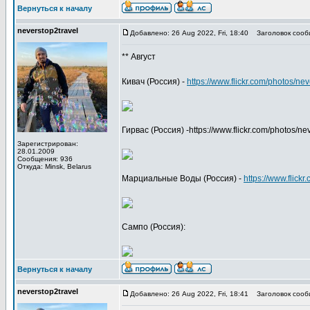
Вернуться к началу
neverstop2travel
Добавлено: 26 Aug 2022, Fri, 18:40
Заголовок сооб
** Август
Кивач (Россия) -
https://www.flickr.com/photos/
Гирвас (Россия) -https://www.flickr.com/photos
Зарегистрирован:
28.01.2009
Сообщения: 936
Откуда: Minsk, Belarus
Марциальные Воды (Россия) -
https://www.flic
Сампо (Россия):
Вернуться к началу
neverstop2travel
Добавлено: 26 Aug 2022, Fri, 18:41
Заголовок сооб