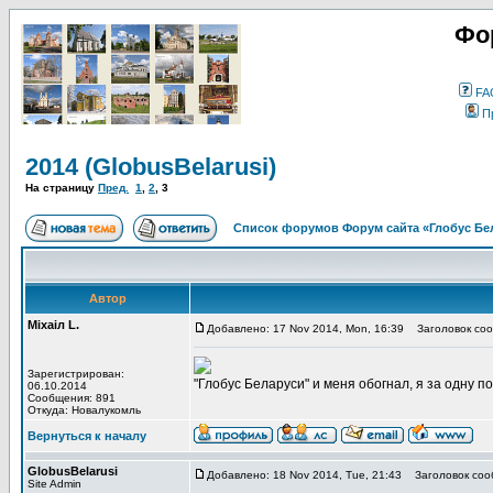
Фо
FA
П
2014 (GlobusBelarusi)
На страницу
Пред.
1
,
2
,
3
Список форумов Форум сайта «Глобус Бе
Автор
Мiхаiл L.
Добавлено: 17 Nov 2014, Mon, 16:39
Заголовок соо
Зарегистрирован:
"Глобус Беларуси" и меня обогнал, я за одну по
06.10.2014
Сообщения: 891
Откуда: Новалукомль
Вернуться к началу
GlobusBelarusi
Добавлено: 18 Nov 2014, Tue, 21:43
Заголовок соо
Site Admin