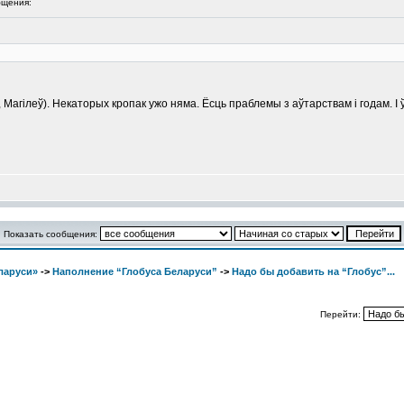
щения:
агілеў). Некаторых кропак ужо няма. Ёсць праблемы з аўтарствам і годам. І ўс
Показать сообщения:
ларуси»
->
Наполнение “Глобуса Беларуси”
->
Надо бы добавить на “Глобус”...
Перейти: