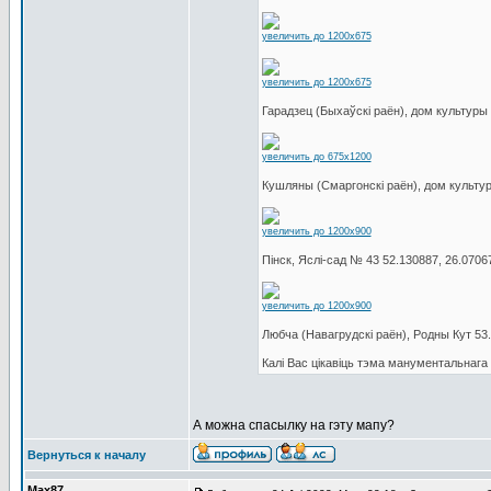
увеличить до 1200x675
увеличить до 1200x675
Гарадзец (Быхаўскі раён), дом культуры 
увеличить до 675x1200
Кушляны (Смаргонскі раён), дом культур
увеличить до 1200x900
Пінск, Яслі-сад № 43 52.130887, 26.0706
увеличить до 1200x900
Любча (Навагрудскі раён), Родны Кут 53
Калі Вас цікавіць тэма манументальнага 
А можна спасылку на гэту мапу?
Вернуться к началу
Max87