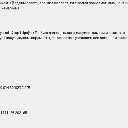
'екты ў адзіны рэестр, але, як аказалася, гэта вельмі праблематычна, бо іх 
а немагчыма.
удучыні аўтар і кіраўнік Глобуса дадасць пласт з манументальным мастацтвам.
цуе Глобус: дадаць каардынаты, фатаграфію з указаннем або апісаннем гэтага
0.0"N 30°02'12.0"E
61771, 26.202165