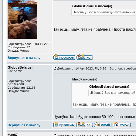
GlobusBelarusi писал(а):
Ці ёсць ў Вас магчымасць аўтаматычна ра
Так ёсць, і магу, гэта не праблема. Проста пак
Зарегистрирован: 03.11.2022
Сообщения: 17
Откуда: Менск
Вернуться к началу
GlobusBelarusi
Добавлено: 14 Apr 2023, Fri, 0:29
Заголовок сообще
Site Admin
Max87 писал(а):
Зарегистрирован:
06.10.2008
GlobusBelarusi писал(а):
Сообщения: 12168
Откуда: Минск
Ці ёсць ў Вас магчымасць аўт
Так ёсць, і магу, гэта не праблема.
Цудоўна. Калі будзе кропак 50-100 правераных,
Вернуться к началу
Max87
Добавлено: 14 Apr 2023, Fri, 19:13
Заголовок сообщ