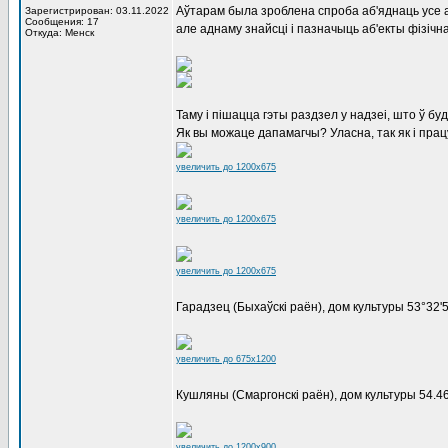
Аўтарам была зроблена спроба аб'яднаць усе аб
Зарегистрирован: 03.11.2022
Сообщения: 17
але аднаму знайсці і пазначыць аб'екты фізічн
Откуда: Менск
Таму і пішацца гэты раздзел у надзеі, што ў б
Як вы можаце дапамагчы? Уласна, так як і пра
увеличить до 1200x675
увеличить до 1200x675
увеличить до 1200x675
Гарадзец (Быхаўскі раён), дом культуры 53°32'5
увеличить до 675x1200
Кушляны (Смаргонскі раён), дом культуры 54.4
увеличить до 1200x900