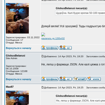
GlobusBelarusi писал(а):
Цудоўна. Калі будзе кропак 50-100 праве
Дзякуй вялікі! Усё зразумеў. Тады падрыхтую 
Зарегистрирован: 03.11.2022
увеличить до 1200x432
Сообщения: 17
Откуда: Менск
Вернуться к началу
GlobusBelarusi
Добавлено: 14 Apr 2023, Fri, 19:20
Заголовок сообщ
Site Admin
Не, лепш у фармаце JSON. Але калі цяжка з гэт
Зарегистрирован:
06.10.2008
Сообщения: 12168
Откуда: Минск
Вернуться к началу
Max87
Добавлено: 14 Apr 2023, Fri, 19:25
Заголовок сообщ
GlobusBelarusi писал(а):
Не, лепш у фармаце JSON. Але калі цяжк