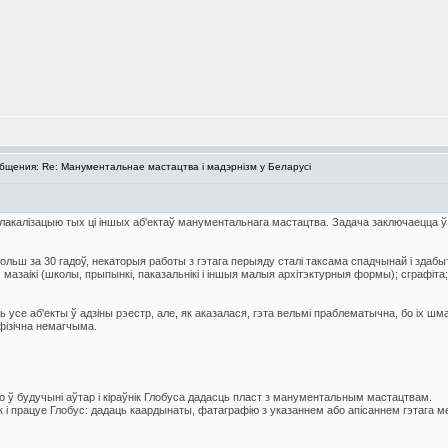
щения: Re: Манументальнае мастацтва і мадэрнізм у Беларусі
лакалізацыю тых ці іншых аб'ектаў манументальнага мастацтва. Задача заключаецца ў т
льш за 30 гадоў, некаторыя работы з гэтага перыяду сталі таксама спадчынай і здабы
азаікі (школы, прыпынкі, паказальнікі і іншыя малыя архітэктурныя формы); сграфіта;
 усе аб'екты ў адзіны рэестр, але, як аказалася, гэта вельмі праблематычна, бо іх шм
фізічна немагчыма.
то ў будучыні аўтар і кіраўнік Глобуса дадасць пласт з манументальным мастацтвам.
 і працуе Глобус: дадаць каардынаты, фатаграфію з указаннем або апісаннем гэтага м