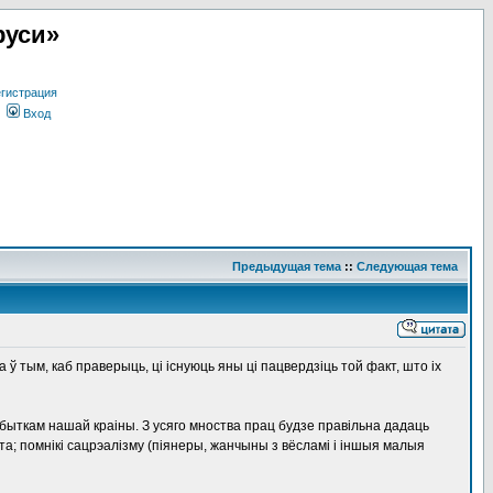
руси»
гистрация
Вход
Предыдущая тема
::
Следующая тема
 тым, каб праверыць, ці існуюць яны ці пацвердзіць той факт, што іх
быткам нашай краіны. З усяго мноства прац будзе правільна дадаць
а; помнікі сацрэалізму (піянеры, жанчыны з вёсламі і іншыя малыя