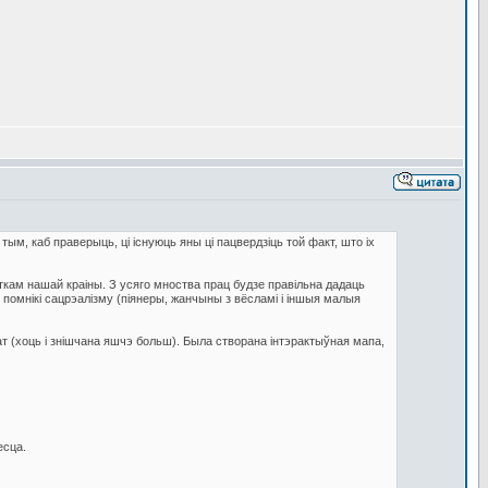
ым, каб праверыць, ці існуюць яны ці пацвердзіць той факт, што іх
ткам нашай краіны. З усяго мноства прац будзе правільна дадаць
 помнікі сацрэалізму (піянеры, жанчыны з вёсламі і іншыя малыя
ат (хоць і знішчана яшчэ больш). Была створана інтэрактыўная мапа,
есца.