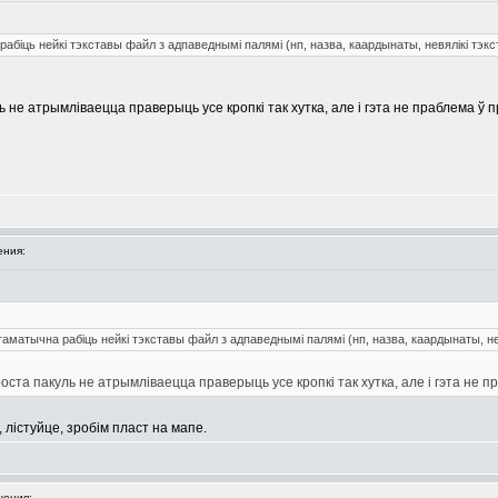
біць нейкі тэкставы файл з адпаведнымі палямі (нп, назва, каардынаты, невялікі тэкс
уль не атрымліваецца праверыць усе кропкі так хутка, але і гэта не праблема ў
ния:
аматычна рабіць нейкі тэкставы файл з адпаведнымі палямі (нп, назва, каардынаты, не
 Проста пакуль не атрымліваецца праверыць усе кропкі так хутка, але і гэта не
 лістуйце, зробім пласт на мапе.
ения: