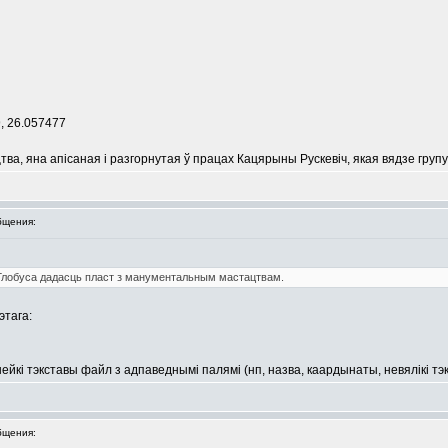
, 26.057477
ва, яна апісаная і разгорнутая ў працах Кацярыны Рускевіч, якая вядзе групу ў
бщения:
ік Глобуса дадасць пласт з манументальным мастацтвам.
этага:
ейкі тэкставы файл з адпаведнымі палямі (нп, назва, каардынаты, невялікі тэ
бщения: