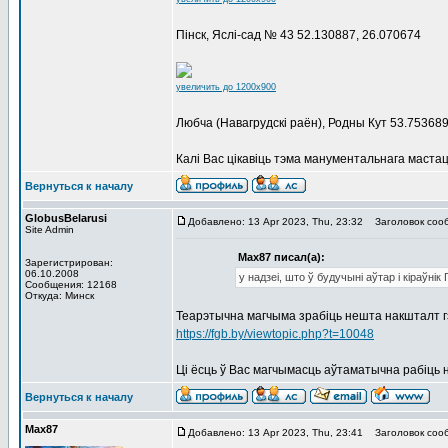
Пінск, Яслі-сад № 43 52.130887, 26.070674
увеличить до 1200x900
Любча (Навагрудскі раён), Родны Кут 53.753689
Калі Вас цікавіць тэма манументальнага мастацт
Вернуться к началу
GlobusBelarusi
Добавлено: 13 Apr 2023, Thu, 23:32
Заголовок соо
Site Admin
Max87 писал(а):
Зарегистрирован:
06.10.2008
у надзеі, што ў будучыні аўтар і кіраўн
Сообщения: 12168
Откуда: Минск
Теарэтычна магчыма зрабіць нешта накшталт г
https://fgb.by/viewtopic.php?t=10048
Ці ёсць ў Вас магчымасць аўтаматычна рабіць н
Вернуться к началу
Max87
Добавлено: 13 Apr 2023, Thu, 23:41
Заголовок соо