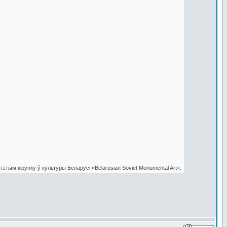
этым кірунку ў культуры Беларусі «Belarusian Soviet Monumental Art».