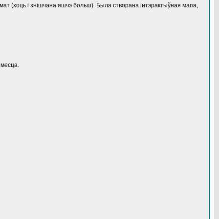
шмат (хоць і знішчана яшчэ больш). Была створана інтэрактыўная мапа,
 месца.