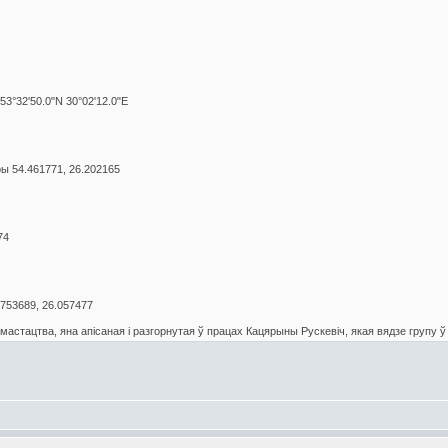
53°32'50.0"N 30°02'12.0"E
ы 54.461771, 26.202165
74
.753689, 26.057477
мастацтва, яна апісаная і разгорнутая ў працах Кацярыны Рускевіч, якая вядзе групу ў г