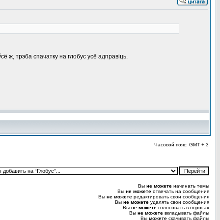
ё ж, трэба спачатку на глобус усё адправіць.
Часовой пояс: GMT + 3
Вы
не можете
начинать темы
Вы
не можете
отвечать на сообщения
Вы
не можете
редактировать свои сообщения
Вы
не можете
удалять свои сообщения
Вы
не можете
голосовать в опросах
Вы
не можете
вкладывать файлы
Вы
можете
скачивать файлы