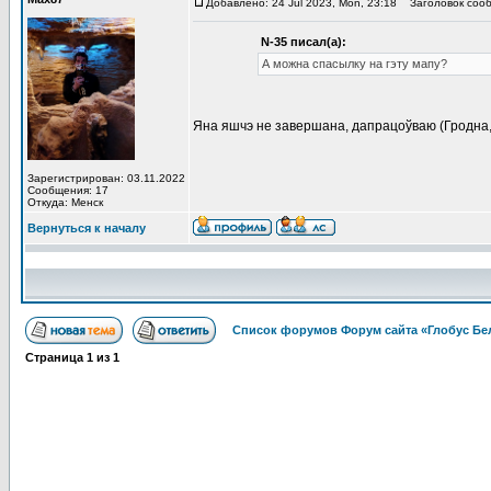
Добавлено: 24 Jul 2023, Mon, 23:18
Заголовок сооб
N-35 писал(а):
А можна спасылку на гэту мапу?
Яна яшчэ не завершана, дапрацоўваю (Гродна, М
Зарегистрирован: 03.11.2022
Сообщения: 17
Откуда: Менск
Вернуться к началу
Список форумов Форум сайта «Глобус Бе
Страница
1
из
1