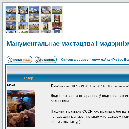
Манументальнае мастацтва і мадэрнізм
Список форумов Форум сайта «Глобус Бе
Автор
Max87
Добавлено: 13 Apr 2023, Thu, 23:14
Заголовок сообщ
Дадзеная частка ствараецца ў надзеі на лакалі
больш няма.
Паколькі з развалу СССР ужо прайшло больш за
непасрэдна манументальнае мастацтва: мазаікі 
формы скульптур).