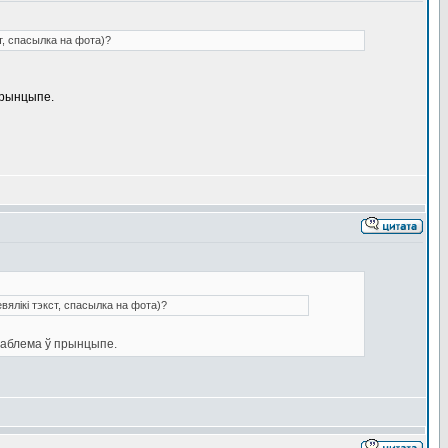
т, спасылка на фота)?
 прынцыпе.
вялікі тэкст, спасылка на фота)?
 праблема ў прынцыпе.