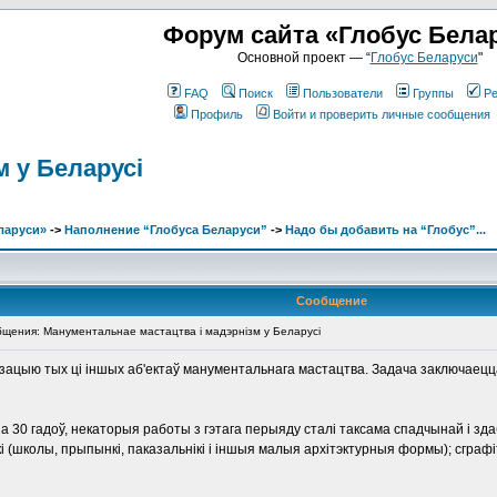
Форум сайта «Глобус Бела
Основной проект — “
Глобус Беларуси
"
FAQ
Поиск
Пользователи
Группы
Ре
Профиль
Войти и проверить личные сообщения
 у Беларусі
ларуси»
->
Наполнение “Глобуса Беларуси”
->
Надо бы добавить на “Глобус”...
Сообщение
ения: Манументальнае мастацтва і мадэрнізм у Беларусі
зацыю тых ці іншых аб'ектаў манументальнага мастацтва. Задача заключаецца ў
 30 гадоў, некаторыя работы з гэтага перыяду сталі таксама спадчынай і зда
(школы, прыпынкі, паказальнікі і іншыя малыя архітэктурныя формы); сграфіт