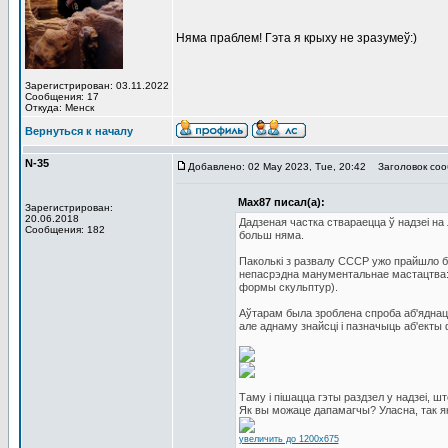
Няма праблем! Гэта я крыху не зразумеў:)
Зарегистрирован: 03.11.2022
Сообщения: 17
Откуда: Менск
Вернуться к началу
N-35
Добавлено: 02 May 2023, Tue, 20:42
Заголовок сооб
Max87 писал(а):
Зарегистрирован:
20.06.2018
Дадзеная частка ствараецца ў надзеі на 
Сообщения: 182
больш няма.
Паколькі з развалу СССР ужо прайшло бо
непасрэдна манументальнае мастацтва: м
формы скульптур).
Аўтарам была зроблена спроба аб'яднаць
але аднаму знайсці і пазначыць аб'екты 
Таму і пішацца гэты раздзел у надзеі, ш
Як вы можаце дапамагчы? Уласна, так як
увеличить до 1200x675