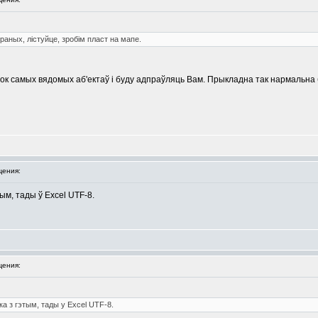
раных, лістуйце, зробім пласт на мапе.
блок самых вядомых аб'ектаў і буду адпраўляць Вам. Прыкладна так нармальна
ения:
ым, тады ў Excel UTF-8.
ения:
а з гэтым, тады у Excel UTF-8.