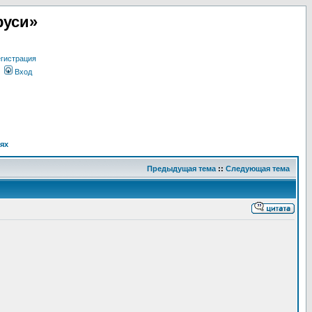
руси»
гистрация
Вход
ях
Предыдущая тема
::
Следующая тема