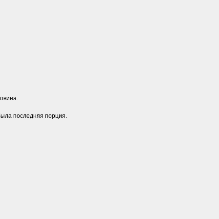
ловина.
была последняя порция.