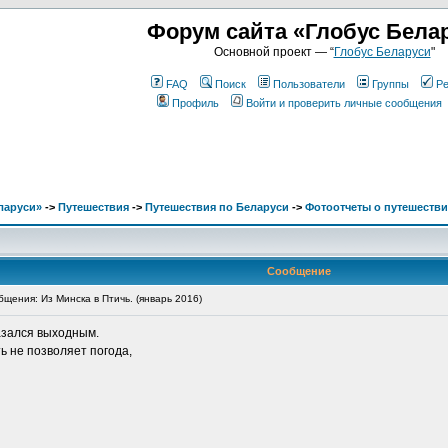
Форум сайта «Глобус Бела
Основной проект — “
Глобус Беларуси
"
FAQ
Поиск
Пользователи
Группы
Ре
Профиль
Войти и проверить личные сообщения
ларуси»
->
Путешествия
->
Путешествия по Беларуси
->
Фотоотчеты о путешестви
Сообщение
ения: Из Минска в Птичь. (январь 2016)
азался выходным.
ть не позволяет погода,