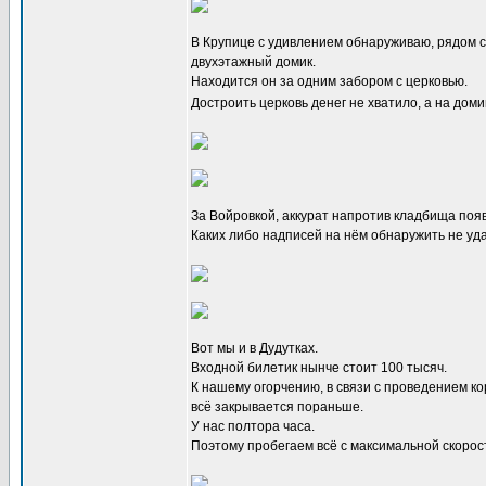
В Крупице с удивлением обнаруживаю, рядом 
двухэтажный домик.
Находится он за одним забором с церковью.
Достроить церковь денег не хватило, а на доми
За Войровкой, аккурат напротив кладбища поя
Каких либо надписей на нём обнаружить не уд
Вот мы и в Дудутках.
Входной билетик нынче стоит 100 тысяч.
К нашему огорчению, в связи с проведением к
всё закрывается пораньше.
У нас полтора часа.
Поэтому пробегаем всё с максимальной скорос