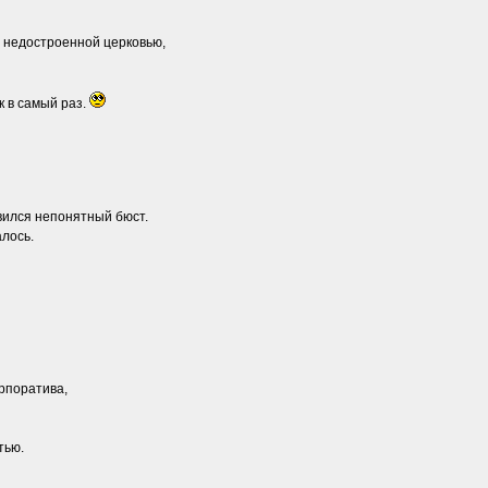
с недостроенной церковью,
к в самый раз.
вился непонятный бюст.
алось.
орпоратива,
тью.