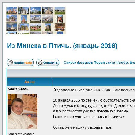
Из Минска в Птичь. (январь 2016)
Список форумов Форум сайта «Глобус Бе
Автор
Алекс Сталь
Добавлено: 10 Jan 2016, Sun, 22:46
Заголовок сообщ
10 января 2016 по стечению обстоятельств ок
Долго мучали карту, куда податься. Далеко еха
а в окрестностях уже всё довольно знакомо.
Решили прогуляться по парку в Прилуках.
Оставляем машину у входа в парк.
Зарегистрирован: