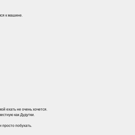
мся к машине.
ой ехать не очень хочется.
естную как Дудутки.
и просто побухать.