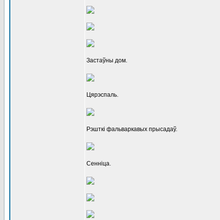
Застаўны дом.
Цярэспаль.
Рэшткі фальваркавых прысадаў.
Сенніца.