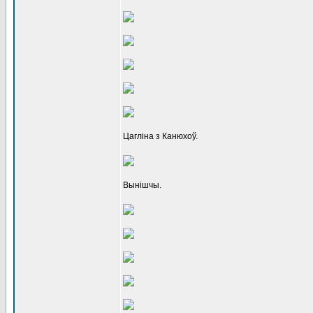
Цагліна з Канюхоў.
Вынішчы.