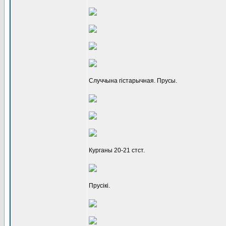
Случчына гістарычная. Прусы.
Курганы 20-21 стст.
Прусікі.