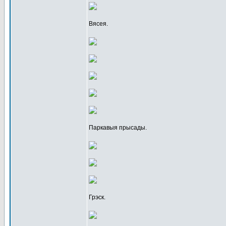
Вясея.
Паркавыя прысады.
Грэск.