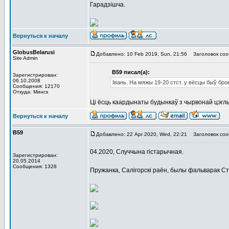
Гарадзішча.
Вернуться к началу
GlobusBelarusi
Добавлено: 10 Feb 2019, Sun, 21:56
Заголовок соо
Site Admin
В59 писал(а):
Зарегистрирован:
06.10.2008
Івань. На мяжы 19-20 стст. у вёсцы быў бро
Сообщения: 12170
Откуда: Минск
Ці ёсць каардынаты будынкаў з чырвонай цэгл
Вернуться к началу
В59
Добавлено: 22 Apr 2020, Wed, 22:21
Заголовок соо
04.2020, Случчына гістарычная.
Зарегистрирован:
20.05.2014
Сообщения: 1328
Пружанка, Салігорскі раён, былы фальварак С