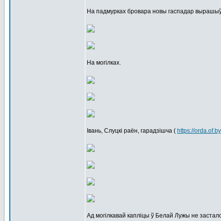
На падмурках бровара новы гаспадар вырашыў 
На могілках.
Івань, Слуцкі раён, гарадзішча (
https://orda.of
Ад могілкавай капліцы ў Белай Лужы не засталос