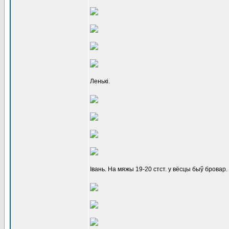
Ленькі.
Івань. На мяжы 19-20 стст. у вёсцы быў бровар