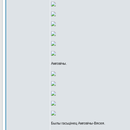
Амговічы.
Былы гасьцінец Амговічы-Вясея.