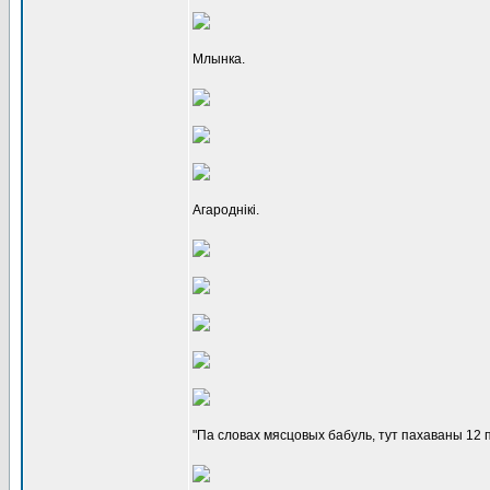
Млынка.
Агароднікі.
"Па словах мясцовых бабуль, тут пахаваны 12 п