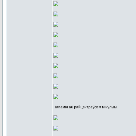
Напамін аб райцэнтраўскім мінулым.