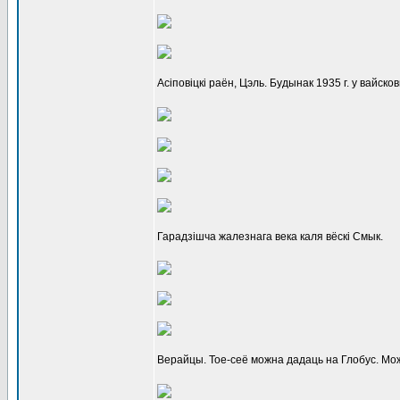
Асіповіцкі раён, Цэль. Будынак 1935 г. у вайск
Гарадзішча жалезнага века каля вёскі Смык.
Верайцы. Тое-сеё можна дадаць на Глобус. Можа