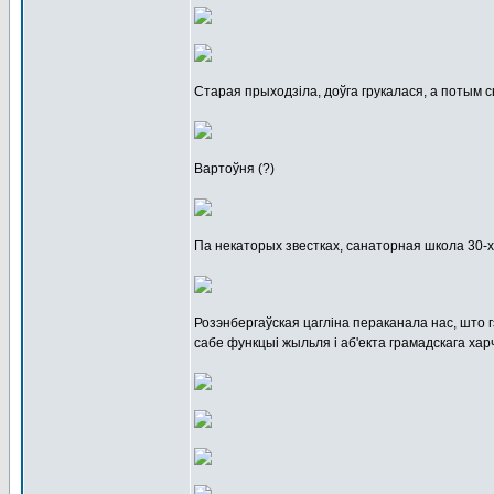
Старая прыходзіла, доўга грукалася, а потым с
Вартоўня (?)
Па некаторых звестках, санаторная школа 30-х г
Розэнбергаўская цагліна пераканала нас, што г
сабе функцыі жыльля і аб'екта грамадскага хар