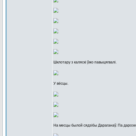
Шклотару з каляскі ўжо павыцягвалі.
У вёсцы.
На месцы былой сядзібы Дараганаў. Па дарозе