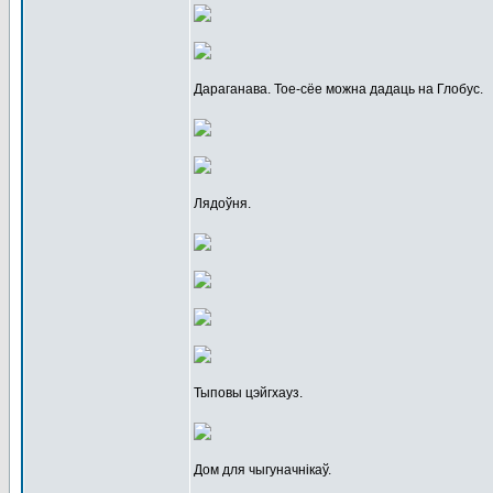
Дараганава. Тое-сёе можна дадаць на Глобус.
Лядоўня.
Тыповы цэйгхауз.
Дом для чыгуначнікаў.