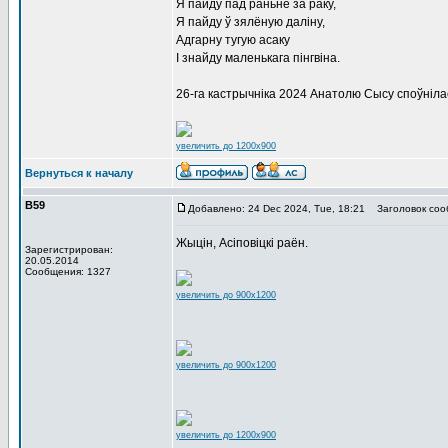
Я пайду пад раньне за раку,
Я пайду ў зялёную даліну,
Адгарну тугую асаку
І знайду маленькага пінгвіна.
26-га кастрычніка 2024 Анатолю Сысу споўнілас
увеличить до 1200x900
Вернуться к началу
В59
Добавлено: 24 Dec 2024, Tue, 18:21
Заголовок соо
Жыцін, Асіповіцкі раён.
Зарегистрирован:
20.05.2014
Сообщения: 1327
увеличить до 900x1200
увеличить до 900x1200
увеличить до 1200x900