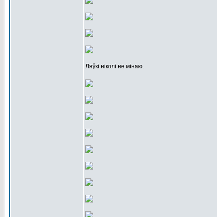
Ляўкі ніколі не мінаю.