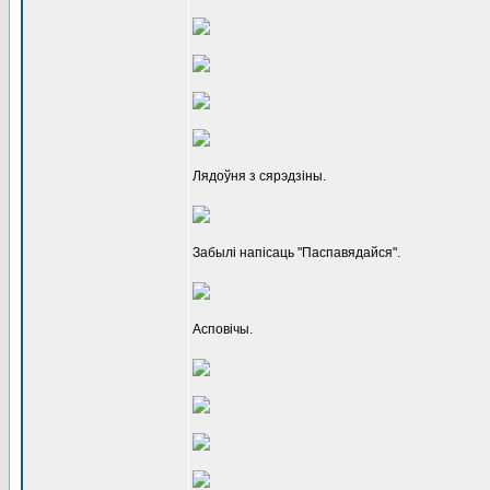
Лядоўня з сярэдзіны.
Забылі напісаць "Паспавядайся".
Асповічы.