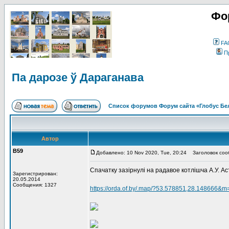
Фо
FA
П
Па дарозе ў Дараганава
Список форумов Форум сайта «Глобус Бе
Автор
В59
Добавлено: 10 Nov 2020, Tue, 20:24
Заголовок сооб
Спачатку зазірнулі на радавое котлішча А.У. А
Зарегистрирован:
20.05.2014
Сообщения: 1327
https://orda.of.by/.map/?53.578851,28.148666&m