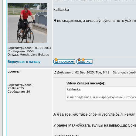
kalilaska
Я не спадзяюся, а шчыра ўпэўнены, што ўсё зм
Зарегистрирован: 01.02.2011
Сообщения: 1558
Откуда: Mensk. Litva-Belarus
Вернуться к началу
gorevar
Добавлено: 02 Sep 2025, Tue, 9:41
Заголовок сооб
Valery Zeliazei писал(а):
Зарегистрирован:
22.04.2025
kalilaska
Сообщения: 26
Я не спадзяюся, а шчыра ўпэўнены, што ўсё
А я за тое, каб такіе спрэчкі ўвогуле былі нема
У раёне Маякоўскага, вуліцы называюцца: Сон