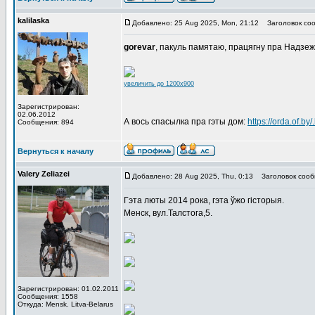
kalilaska
Добавлено: 25 Aug 2025, Mon, 21:12
Заголовок соо
gorevar
, пакуль памятаю, працягну пра Надзеж
увеличить до 1200x900
Зарегистрирован:
02.06.2012
А вось спасылка пра гэты дом:
https://orda.of.b
Сообщения: 894
Вернуться к началу
Valery Zeliazei
Добавлено: 28 Aug 2025, Thu, 0:13
Заголовок сооб
Гэта люты 2014 рока, гэта ўжо гісторыя.
Менск, вул.Талстога,5.
Зарегистрирован: 01.02.2011
Сообщения: 1558
Откуда: Mensk. Litva-Belarus