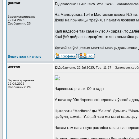
gorevar
Добавлено: 11 Jun 2025, Wed, 14:48
Заголовок соо
На Маякоўскага 154 ё Мастацкая школа №3 ім.
Зарегистрирован:
Дзеці на прыканцы траўня, з пачатку чэрвеня 
22.04.2025
Сообщения: 26
Калі надвор'е так сабе (ну во як зараз), то да
Калі ўсё добра з надвор'ем, то яны звычайна р
Хутчэй за ўсё, гэтыя мастакі маюць дачыненне 
Вернуться к началу
gorevar
Добавлено: 22 Jul 2025, Tue, 11:27
Заголовок сооб
Зарегистрирован:
22.04.2025
Сообщения: 26
Чэрвеньскі рынак. 00-я гады.
У пачатку 90х Чэрвеньскі перажываў сваё адрад
Цыгарэты “Marlboro“ ды “Salem”. Джынсы “Мальві
цыбуля, семкі… Усё, аб чым мы маглі марыць у 
Часам там нават сустракаліся казачныя перса