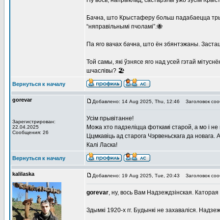
Ну вось, напрыклад, састарэлы ўжо зусім Крыст
Бачна, што Крыстаферу больш падабаецца трыма
“няправільнымі пчоламі”.🐝
Па яго вачах бачна, што ён збянтэжаны. Заста
Той самы, які ўзнясе яго над усей гэтай мітус
шчаслівы? 🏖
Вернуться к началу
gorevar
Добавлено: 14 Aug 2025, Thu, 12:46
Заголовок соо
Усім прывітанне!
Зарегистрирован:
Можа хто падзеліцца фоткамі старой, а мо і не
22.04.2025
Сообщения: 26
Ццмкавіць ад старога Чэрвеньскага да новага. А
Калі Ласка!
Вернуться к началу
kalilaska
Добавлено: 19 Aug 2025, Tue, 20:43
Заголовок соо
gorevar
, ну, вось Вам Надзеждзiнская. Каторая 
Здымкi 1920-х гг. Будынкi не захавалiся. Надзежд