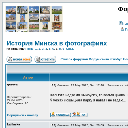
Фо
FA
П
История Минска в фотографиях
На страницу
Пред.
1
,
2
,
3
,
4
,
5
,
6
,
7
,
8
,
9
След.
Список форумов Форум сайта «Глобус Бе
Автор
gorevar
Добавлено: 17 May 2025, Sat, 17:40
Заголовок соо
Калі гэта недзе ля Чыжэўскіх, то вельмі цікава
Зарегистрирован:
ў межах Лошыцкага парку я нават і не ведаю...
22.04.2025
Сообщения: 26
Вернуться к началу
kalilaska
Добавлено: 17 May 2025, Sat, 20:09
Заголовок соо