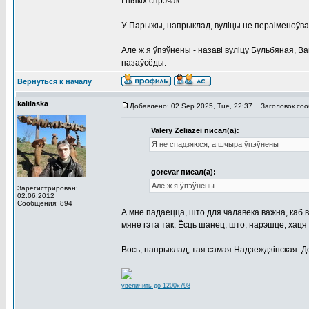
І ніякіх спрэчак.
У Парыжы, напрыклад, вуліцы не пераіменоўваюць
Але ж я ўпэўнены - назаві вуліцу Бульбяная, В
назаўсёды.
Вернуться к началу
kalilaska
Добавлено: 02 Sep 2025, Tue, 22:37
Заголовок соо
Valery Zeliazei писал(а):
Я не спадзяюся, а шчыра ўпэўнены
gorevar писал(а):
Але ж я ўпэўнены
Зарегистрирован:
02.06.2012
Сообщения: 894
А мне падаецца, што для чалавека важна, каб 
мяне гэта так. Ёсць шанец, што, нарэшце, хаця
Вось, напрыклад, тая самая Надзеждзiнская. До
увеличить до 1200x798