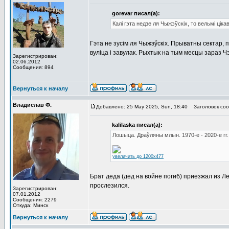
gorevar писал(а):
Калі гэта недзе ля Чыжэўскіх, то вельмі ціка
Гэта не зусiм ля Чыжэўскiх. Прыватны сектар, п
вулiца i завулак. Рыхтык на тым месцы зараз Ч
Зарегистрирован:
02.06.2012
Сообщения: 894
Вернуться к началу
Владислав Ф.
Добавлено: 25 May 2025, Sun, 18:40
Заголовок соо
kalilaska писал(а):
Лошыца. Драўляны млын. 1970-е - 2020-е гг.
увеличить до 1200x477
Брат деда (дед на войне погиб) приезжал из Ле
прослезился.
Зарегистрирован:
07.01.2012
Сообщения: 2279
Откуда: Минск
Вернуться к началу