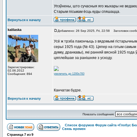
Упэўнены, што сучасныя яго жыхары не ведаюць
Старым пiсьмам ёсць куды спяшацца.
Вернуться к началу
kalilaska
Добавлено: 26 Sep 2025, Fri, 22:58
Заголовок сооб
Усё ж трэба пакончыць з вядомымi гiстарычным
серыi 1925 года (№ 43). Цяпер на гэтым самы
думку, дранкавы), якi ранняй вясной 1925 года ў
цяплейшае за ранiшняе з усходу.
Зарегистрирован:
02.06.2012
Сообщения: 894
увеличить до 1200x783
Канчатак будзе.
Вернуться к началу
Показать сообщения:
Список форумов Форум сайта «Глобус Бе
Связь времен
Страница
7
из
9