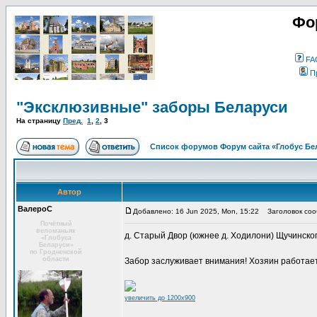
Фо
FA
П
"Эксклюзивные" заборы Беларуси
На страницу
Пред.
1
,
2
,
3
Список форумов Форум сайта «Глобус Бе
Автор
ВалероС
Добавлено: 16 Jun 2025, Mon, 15:22
Заголовок соо
Почётный
веломаньяк
д. Старый Двор (южнее д. Ходилони) Щучинско
«Глобуса
Беларуси»
по Гродненской
области
Забор заслуживает внимания! Хозяин работает
увеличить до 1200x900