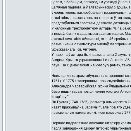
целам, з бабінцам, папярэднім уваходу ў неф, 
цагляная падлога, а ў алтары-насціл з дошак.
ў чорны колер, пасярэбраныя і пазалочаныя. Іх
столі гнілыя, паказваюць на тое, што ў год скл
прадстаўленымі звесткамі дазваляе датаваць яг
У калонным трехпролетном алтары гл. па баках 
з немаўлём, як відаць выратаваным падчас Ма
атачалі шматлікія абяцаньні, m.in. 46 срэбных т
размешчаны 2 скульптуры анёлаў, паліхромныя 
укрыжаванага і св. Антонія.
У парэнчаў алтара былі размешчаны 2 скульпту
Андрэя, Хрыста укрыжаванага і св. Антонія. А
лаўкі. На сценах віселі 5 абразоў у рамах, т
Новы цагляны храм, збудаваны стараннямі свята
1761). У 1775 г. завершаны - пры садзейнічань
Аляксандра Чартарыйская, жонка ўладальніка Сло
была ініцыятарам прыцягнення мастака Антонія
інтэр'еру!".
Ян Булгак (1740-1786), ротмістр янычарскага Сц
нават пражываў на Зарэччы"", але пра яго ўдзе
прысвечаную памяці жонкі, якая памерла ў 1778
Першае падрабязнае апісанне інтэр'еру храма с
пасля завяршэння дэкору. Інтэр'ер упрыгожвалі