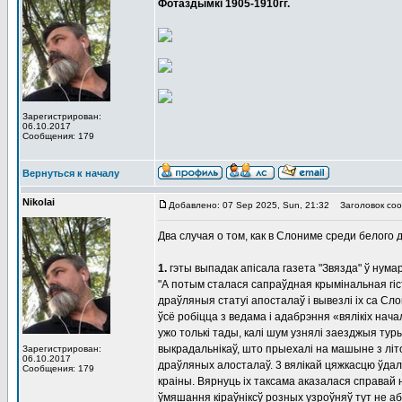
Фотаздымкі 1905-1910гг.
Зарегистрирован:
06.10.2017
Сообщения: 179
Вернуться к началу
Nikolai
Добавлено: 07 Sep 2025, Sun, 21:32
Заголовок соо
Два случая о том, как в Слониме среди белого 
1.
гэты выпадак апісала газета "Звязда" ў нумар
"А потым сталася сапраўдная крымінальная гі
драўляныя статуі апосталаў і вывезлі іх са Сло
ўсё робіцца з ведама і адабрэння «вялікіх нача
ужо толькі тады, калі шум узнялі заезджыя тур
выкрадальнікаў, што прыехалі на машыне з літоў
Зарегистрирован:
06.10.2017
драўляных алосталаў. 3 вялікай цяжкасцю ўдал
Сообщения: 179
краіны. Вярнуць іх таксама аказалася справай 
ўмяшання кіраўніксў розных узроўняў тут не а