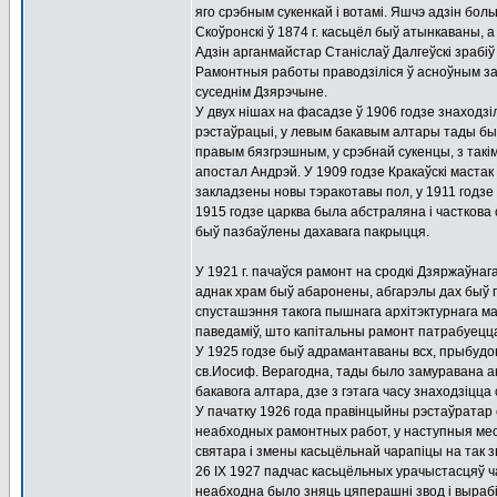
яго срэбным сукенкай і вотамі. Яшчэ адзін бол
Скоўронскі ў 1874 г. касьцёл быў атынкаваны, а
Адзін арганмайстар Станіслаў Далгеўскі зрабіў
Рамонтныя работы праводзіліся ў асноўным за 
суседнім Дзярэчыне.
У двух нішах на фасадзе ў 1906 годзе знаходзі
рэстаўрацыі, у левым бакавым алтары тады был
правым бязгрэшным, у срэбнай сукенцы, з такім
апостал Андрэй. У 1909 годзе Кракаўскі мастак 
закладзены новы тэракотавы пол, у 1911 годз
1915 годзе царква была абстраляна і часткова
быў пазбаўлены дахавага пакрыцця.
У 1921 г. пачаўся рамонт на сродкі Дзяржаўна
аднак храм быў абаронены, абгарэлы дах быў п
спусташэння такога пышнага архітэктурнага ма
паведаміў, што капітальны рамонт патрабуецца,
У 1925 годзе быў адрамантаваны всх, прыбудов
св.Иосиф. Верагодна, тады было замуравана ак
бакавога алтара, дзе з гэтага часу знаходзіцца
У пачатку 1926 года правінцыйны рэстаўратар
неабходных рамонтных работ, у наступныя мес
святара і змены касьцёльнай чарапіцы на так 
26 IX 1927 падчас касьцёльных урачыстасцяў ч
неабходна было зняць цяперашні звод і вырабі