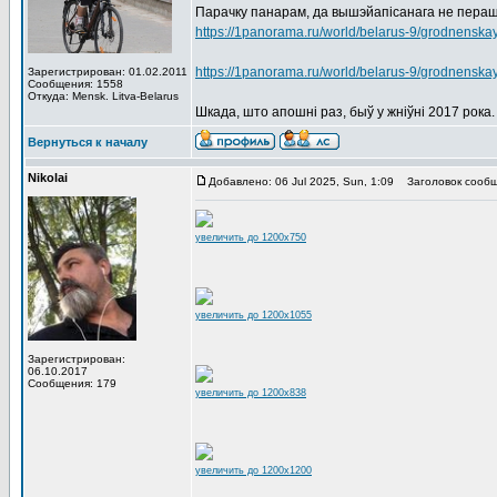
Парачку панарам, да вышэйапісанага не пераш
https://1panorama.ru/world/belarus-9/grodnensk
https://1panorama.ru/world/belarus-9/grodnensk
Зарегистрирован: 01.02.2011
Сообщения: 1558
Откуда: Mensk. Litva-Belarus
Шкада, што апошні раз, быў у жніўні 2017 рока.
Вернуться к началу
Nikolai
Добавлено: 06 Jul 2025, Sun, 1:09
Заголовок сообщ
увеличить до 1200x750
увеличить до 1200x1055
Зарегистрирован:
06.10.2017
Сообщения: 179
увеличить до 1200x838
увеличить до 1200x1200