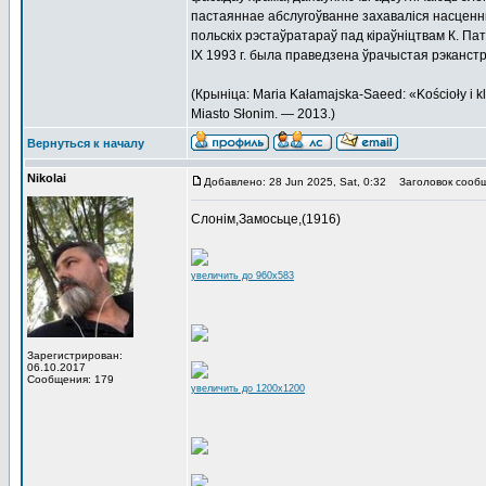
пастаяннае абслугоўванне захаваліся насценны
польскіх рэстаўратараў пад кіраўніцтвам К. Патэ
IX 1993 г. была праведзена ўрачыстая рэканст
(Крыніца: Maria Kałamajska-Saeed: «Kościoły i k
Miasto Słonim. — 2013.)
Вернуться к началу
Nikolai
Добавлено: 28 Jun 2025, Sat, 0:32
Заголовок сообщ
Слонім,Замосьце,(1916)
увеличить до 960x583
Зарегистрирован:
06.10.2017
Сообщения: 179
увеличить до 1200x1200