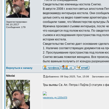
" Гости со спецзаданием.
Свидетельство ключницы костела Снитко.
В августе 2008 г. в костел святых апостолов 
видеокамеру интерьера костела. Они сообщили
целью снять на видео памятники архитектуры п
сообщили также, что Министерство культуры Л
Зарегистрирован:
06.10.2017
Мужчина произвел съемки интерьера, после че
Сообщения: 179
что находится под полом костела. По свидетел
съемок и исследования пространства под поло
истории костела.
Свидетельство Снитко дает основание сделат
1. Наличие соответствующих документов на пр
2. Прослушивание пространства под полом кос
Снитко весьма пожилая женщина. Все происход
было важным получить от ксендза разрешение о
Вернуться к началу
Nikolai
Добавлено: 09 Sep 2025, Tue, 15:06
Заголовок соо
Тры выявы Св. Ап. Пятра і Паўла ў статуях з ф
увеличить до 1200x976