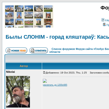
Фо
FA
П
Былы СЛОНІМ - горад кляштараў: Кас
Список форумов Форум сайта «Глобус Бе
области
Автор
Nikolai
Добавлено: 19 Oct 2023, Thu, 1:25
Заголовок сообще
увеличить до 1200x685