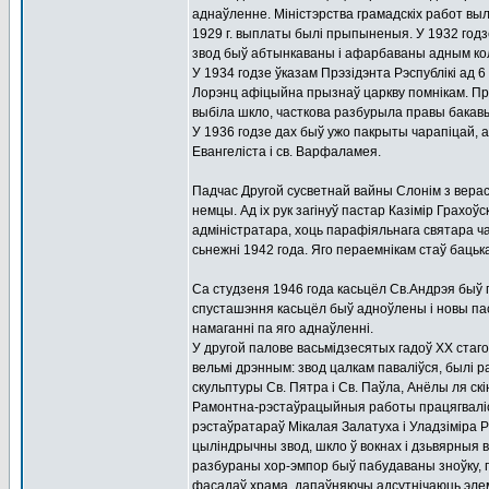
аднаўленне. Міністэрства грамадскіх работ выл
1929 г. выплаты былі прыпыненыя. У 1932 годзе
звод быў абтынкаваны і афарбаваны адным ко
У 1934 годзе ўказам Прэзідэнта Рэспублікі ад 
Лорэнц афіцыйна прызнаў царкву помнікам. Праз
выбіла шкло, часткова разбурыла правы бакавы 
У 1936 годзе дах быў ужо пакрыты чарапіцай, 
Евангеліста і св. Варфаламея.
Падчас Другой сусветнай вайны Слонім з верас
немцы. Ад іх рук загінуў пастар Казімір Грахоў
адміністратара, хоць парафіяльнага святара 
сьнежні 1942 года. Яго пераемнікам стаў бацьк
Са студзеня 1946 года касьцёл Св.Андрэя быў 
спусташэння касьцёл быў адноўлены і новы пас
намаганні па яго аднаўленні.
У другой палове васьмідзесятых гадоў XX ста
вельмі дрэнным: звод цалкам паваліўся, былі р
скульптуры Св. Пятра і Св. Паўла, Анёлы ля скі
Рамонтна-рэстаўрацыйныя работы працягваліся 
рэстаўратараў Мікалая Залатуха і Уладзіміра Р
цыліндрычны звод, шкло ў вокнах і дзьвярныя 
разбураны хор-эмпор быў пабудаваны зноўку, 
фасадаў храма, дапаўняючы адсутнічаюць элеме