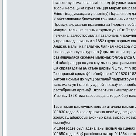
італьянску намаляванымі; сярод фігурных ма
зборы нефа цыкл сцэн з жыцця Марыі: Дабравеш
Егіпет (над уваходам у рызніцу) і Ісуса сярод д
У абсталяванне ўваходзілі тры каменных алта
Провіду, акружанае прамяністай Глорыя з вобл
манументальныя ляпныя скульптуры Св: Пятра і
пелікана, адлюстроўвала пазалочаныя драўляны
у правым адзначаным з 1652 г.цудатворным воб
Андрэя, малы, на палатне. Ляпная кафедра ў ф
і навес; для скульптурнага ўпрыгожвання корпуса
размяшчалася срэбнае малюнак голуба Духа СВ.
які абапіраецца на два круглых слупа, размяшч
Са справаздачы аб стане царквы ў 1798 г.", у я
"рэпарацый сродкаў" і, з'явіўшыся". У 1820 і 18
Антоні Лохман дэ Мулц распачаў падрыхтоўку да
таксама слуп і карніз у адной з вежаў, пераробк
рэстаўрацыя арганаў. Экспертызу і каштарыс ск
У вопісу 1828 года гаворыцца, што дах быў пак
Тэрыторыя царкоўных могілак атачала паркан з 
У 1830 годзе была адзначана неабходнасць рам
жолабаў, афарбоўкі аконных рам, вырабу новых
змяняўся.
У 1844 годзе былі адзначаны віслыя на сценах 
У 1850 годзе быў распісаны алтар. У 1864 г. 