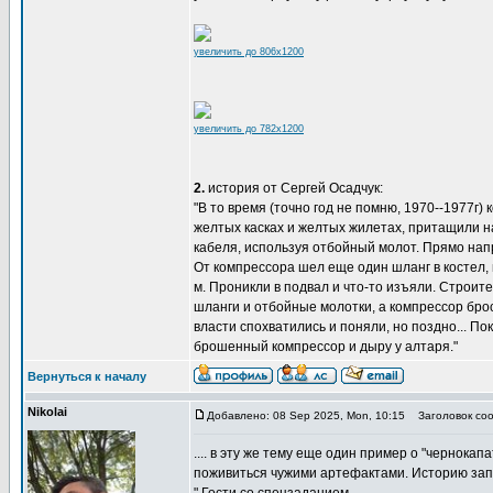
увеличить до 806x1200
увеличить до 782x1200
2.
история от Сергей Осадчук:
"В то время (точно год не помню, 1970--1977г)
желтых касках и желтых жилетах, притащили 
кабеля, используя отбойный молот. Прямо нап
От компрессора шел еще один шланг в костел, 
м. Проникли в подвал и что-то изъяли. Строите
шланги и отбойные молотки, а компрессор бро
власти спохватились и поняли, но поздно... П
брошенный компрессор и дыру у алтаря."
Вернуться к началу
Nikolai
Добавлено: 08 Sep 2025, Mon, 10:15
Заголовок соо
.... в эту же тему еще один пример о "чернока
поживиться чужими артефактами. Историю запис