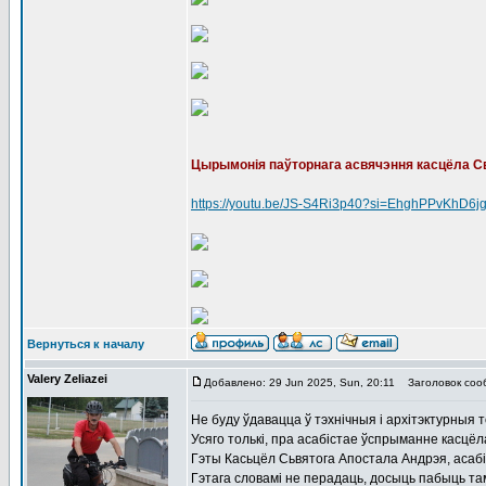
Цырымонія паўторнага асвячэння касцёла С
https://youtu.be/JS-S4Ri3p40?si=EhghPPvKhD6
Вернуться к началу
Valery Zeliazei
Добавлено: 29 Jun 2025, Sun, 20:11
Заголовок соо
Не буду ўдавацца ў тэхнічныя і архітэктурныя 
Усяго толькі, пра асабістае ўспрыманне касцёл
Гэты Касьцёл Сьвятога Апостала Андрэя, асабіс
Гэтага словамі не перадаць, досыць пабыць там