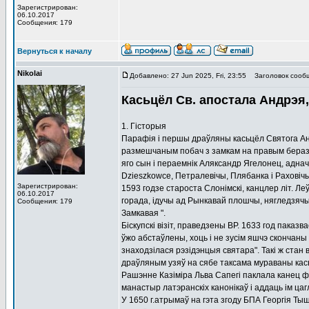
Зарегистрирован:
06.10.2017
Сообщения: 179
Вернуться к началу
Nikolai
Добавлено: 27 Jun 2025, Fri, 23:55
Заголовок сооб
Касьцёл Св. апостала Андрэя
1. Гісторыя
Парафія і першы драўляны касьцёл Святога Ан
размешчаным побач з замкам на правым беразе 
яго сын і пераемнік Аляксандр Ягелонец, адна
Dzieszkowce, Петралевічы, Плябанка і Раховічы,
Зарегистрирован:
1593 годзе староста Слонімскі, канцлер літ. 
06.10.2017
горада, ідучы ад Рынкавай плошчы, нягледзячы 
Сообщения: 179
Замкавая ".
Біскупскі візіт, праведзены ВР. 1633 год пака
ўжо абстаўлены, хоць і не зусім яшчэ скончаны 
знаходзілася рэзідэнцыя святара". Такі ж стан 
драўляным узяў на сябе таксама мураваны кас
Рашэнне Казіміра Льва Сапегі паклала канец 
манастыр латэранскіх канонікаў і аддаць ім ц
У 1650 г.атрымаў на гэта згоду БПА Георгія Ты