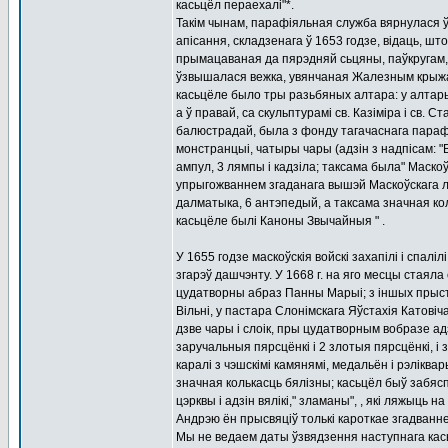
касьцёл пераехалі"*.
Такім чынам, парафіяльная служба вярнулася 
апісання, складзенага ў 1653 годзе, відаць, ш
прымацаваная да пярэдняй сьцяны, паўкругам, 
ўзвышалася вежка, увянчаная Жалезным крыжа
касьцёле было тры разьбяных алтара: у алтары
а ў правай, са скульптурамі св. Казіміра і св.
балюстрадай, была з фонду тагачаснага парафі
монстранцыі, чатыры чары (адзін з надпісам: "В
ампул, 3 лямпы і кадзіла; таксама была" Маскоў
упрыгожваннем згаданага вышэй Маскоўскага лад
далматыка, 6 антэпедый, а таксама значная коль
касьцёле былі Каноны Звычайныя " .
У 1655 годзе маскоўскія войскі захапілі і спа
згарэў дашчэнту. У 1668 г. на яго месцы стаяла
цудатворны абраз Панны Марыі; з іншых прыста
Вільні, у пастара Слонімскага Яўстахія Катові
дзве чары і слоік, пры цудатворным вобразе а
заручальныя пярсцёнкі і 2 злотыя пярсцёнкі, і
каралі з чэшскімі камянямі, медальён і рэліква
значная колькасць бялізны; касьцёл быў забясп
цэрквы і адзін вялікі," зламаны", , які ляжыць н
Андрэю ён прысвяціў толькі кароткае згадванн
Мы не ведаем даты ўзвядзення наступнага кась