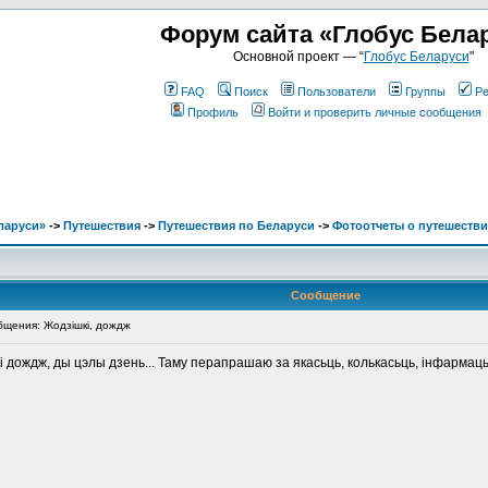
Форум сайта «Глобус Бела
Основной проект — “
Глобус Беларуси
"
FAQ
Поиск
Пользователи
Группы
Ре
Профиль
Войти и проверить личные сообщения
ларуси»
->
Путешествия
->
Путешествия по Беларуси
->
Фотоотчеты о путешестви
Сообщение
щения: Жодзішкі, дождж
і дождж, ды цэлы дзень... Таму перапрашаю за якасьць, колькасьць, інфармацый