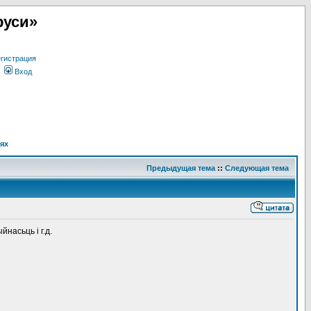
руси»
гистрация
Вход
ях
Предыдущая тема
::
Следующая тема
насьць і г.д.