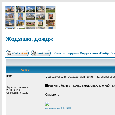
Жодзішкі, дождж
Список форумов Форум сайта «Глобус Бе
Автор
В59
Добавлено: 26 Oct 2025, Sun, 10:58
Заголовок сооб
Шмат чаго бачыў падчас вандровак, але каб так
Зарегистрирован:
20.05.2014
Сообщения: 1327
Смаргонь.
увеличить до 900x1200