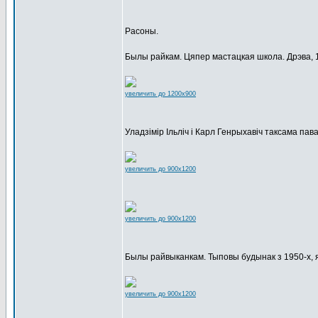
Расоны.
Былы райкам. Цяпер мастацкая школа. Дрэва, 
увеличить до 1200x900
Уладзімір Ільліч і Карл Генрыхавіч таксама пав
увеличить до 900x1200
увеличить до 900x1200
Былы райвыканкам. Тыповы будынак з 1950-х, 
увеличить до 900x1200