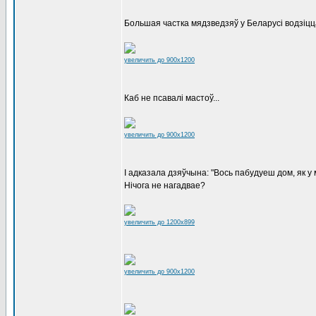
Большая частка мядзведзяў у Беларусі водзіц
увеличить до 900x1200
Каб не псавалі мастоў...
увеличить до 900x1200
І адказала дзяўчына: "Вось пабудуеш дом, як у 
Нічога не нагадвае?
увеличить до 1200x899
увеличить до 900x1200