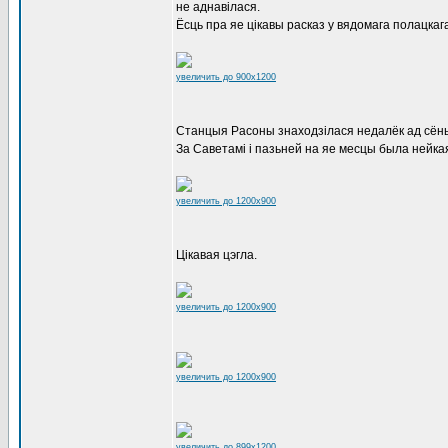
не аднавілася.
Ёсць пра яе цікавы расказ у вядомага полацкаг
увеличить до 900x1200
Станцыя Расоны знаходзілася недалёк ад сёньн
За Саветамі і пазьней на яе месцы была нейка
увеличить до 1200x900
Цікавая цэгла.
увеличить до 1200x900
увеличить до 1200x900
увеличить до 899x1200