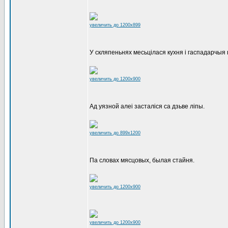
увеличить до 1200x899
У скляпеньнях месьцілася кухня і гаспадарчыя
увеличить до 1200x900
Ад уязной алеі засталіся са дзьве ліпы.
увеличить до 899x1200
Па словах мясцовых, былая стайня.
увеличить до 1200x900
увеличить до 1200x900