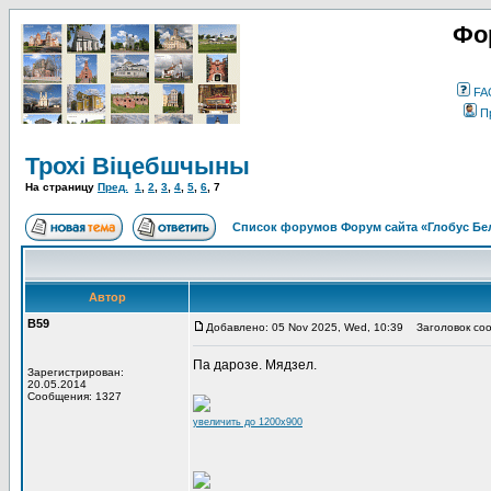
Фо
FA
П
Трохі Віцебшчыны
На страницу
Пред.
1
,
2
,
3
,
4
,
5
,
6
,
7
Список форумов Форум сайта «Глобус Бе
Автор
В59
Добавлено: 05 Nov 2025, Wed, 10:39
Заголовок соо
Па дарозе. Мядзел.
Зарегистрирован:
20.05.2014
Сообщения: 1327
увеличить до 1200x900