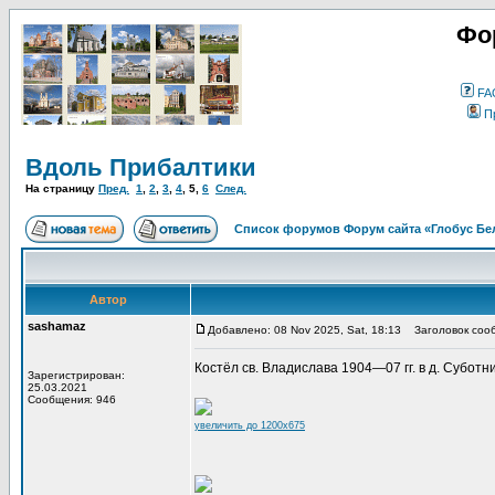
Фо
FA
П
Вдоль Прибалтики
На страницу
Пред.
1
,
2
,
3
,
4
,
5
,
6
След.
Список форумов Форум сайта «Глобус Бе
Автор
sashamaz
Добавлено: 08 Nov 2025, Sat, 18:13
Заголовок соо
Костёл св. Владислава 1904—07 гг. в д. Суботник
Зарегистрирован:
25.03.2021
Сообщения: 946
увеличить до 1200x675