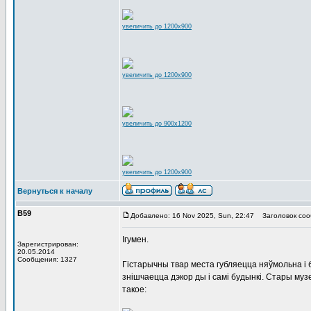
увеличить до 1200x900
увеличить до 1200x900
увеличить до 900x1200
увеличить до 1200x900
Вернуться к началу
В59
Добавлено: 16 Nov 2025, Sun, 22:47
Заголовок соо
Ігумен.
Зарегистрирован:
20.05.2014
Сообщения: 1327
Гістарычны твар места губляецца няўмольна і 
знішчаецца дэкор ды і самі будынкі. Стары му
такое: