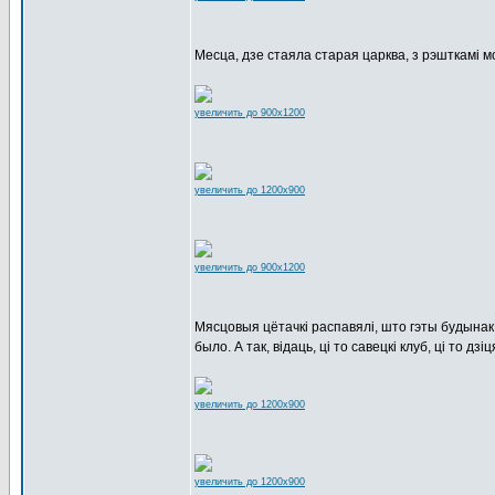
Месца, дзе стаяла старая царква, з рэшткамі мо
увеличить до 900x1200
увеличить до 1200x900
увеличить до 900x1200
Мясцовыя цётачкі распавялі, што гэты будынак 
было. А так, відаць, ці то савецкі клуб, ці то дзі
увеличить до 1200x900
увеличить до 1200x900