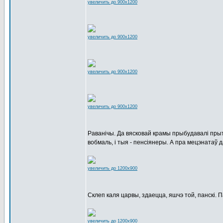
увеличить до 900x1200
увеличить до 900x1200
увеличить до 900x1200
увеличить до 900x1200
Раванічы. Да вясковай крамы прыбудавалі пры
вобмаль, і тыя - пенсіянеры. А пра мецэнатаў да
увеличить до 1200x900
Склеп каля царвы, здаецца, яшчэ той, панскі. 
увеличить до 1200x900