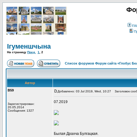
Фо
FA
П
Ігуменшчына
На страницу
Пред.
1
,
2
Список форумов Форум сайта «Глобус Бе
Автор
В59
Добавлено: 03 Jul 2019, Wed, 10:27
Заголовок соо
07.2019
Зарегистрирован:
20.05.2014
Сообщения: 1327
Былая Драхча Булгацкая.