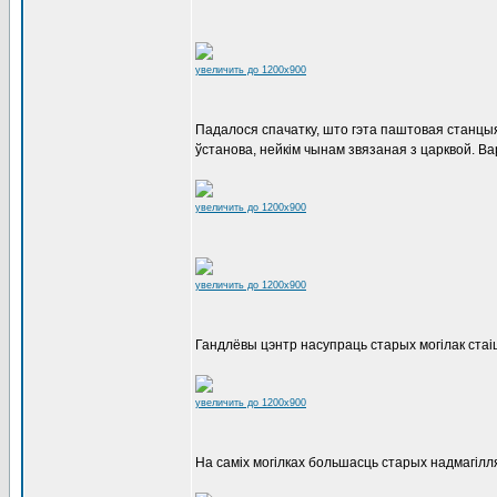
увеличить до 1200x900
Падалося спачатку, што гэта паштовая станцы
ўстанова, нейкім чынам звязаная з царквой. Ва
увеличить до 1200x900
увеличить до 1200x900
Гандлёвы цэнтр насупраць старых могілак стаі
увеличить до 1200x900
На саміх могілках большасць старых надмагілля