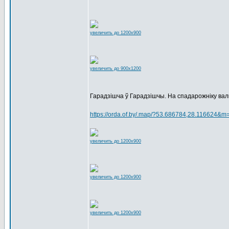
увеличить до 1200x900
увеличить до 900x1200
Гарадзішча ў Гарадзішчы. На спадарожніку вал
https://orda.of.by/.map/?53.686784,28.116624&m
увеличить до 1200x900
увеличить до 1200x900
увеличить до 1200x900