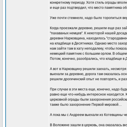
конкретному периоду. Хотя стиль ограды впол
и еще раз подтвердил, что место памятника обо
Уже почти стемнело, надо было торопиться верн
Когда проезжали деревню, решили еще раз зайти
"пахаваных немцев". К некоторой нашей досаде
деревни Нарковщина, находилось "стародавнее
на кладбище в Десятниках. Однако место захор
нам зайти там в хату неподалеку, чтобы показа
немецкий памятник с большим орлом. В общем, 
Потом, конечно, разобрались, что кладбище в Д
А вот в Нарковщину решили заехать, несмотря н
выехали за деревню, дорога там оказалась осн
решили дрогичинский опыт не повторять, и ра
При случае в эти места еще, конечно, надо буд
равно еще что-нибудь интересное находится. К
церковной ограды были захоронения российски
также было захоронение Первой мировой…
А пока мы с Андреем выехали из Котевщины че
В Воложине зашли в церковь, она оказалась вн