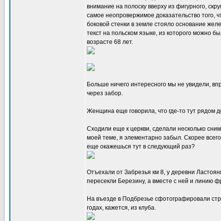
внимание на полоску вверху из фигурного, скр
самое неопровержимое доказательство того, чт
боковой стенки в земле стояло основание жел
текст на польском языке, из которого можно бы
возрасте 68 лет.
Больше ничего интересного мы не увидели, впр
через забор.
Женщина еще говорила, что где-то тут рядом д
Сходили еще к церкви, сделали несколько снимк
моей теме, я элементарно забыл. Скорее всего,
еще окажешься тут в следующий раз?
Отъехали от Забрезья км 8, у деревни Ластоянц
пересекли Березину, а вместе с ней и линию ф
На въезде в Подбрезье сфотографировали стр
годах, кажется, из клуба.