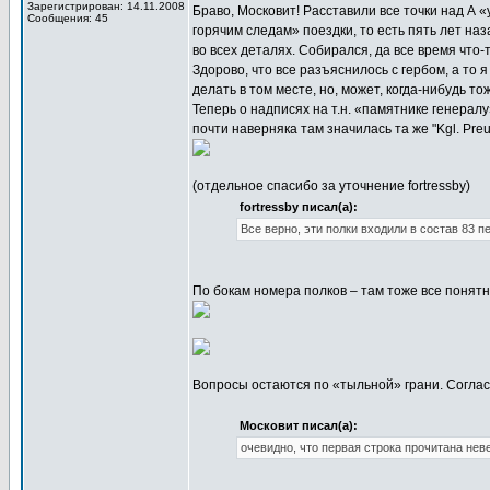
Зарегистрирован: 14.11.2008
Браво, Московит! Расставили все точки над А 
Сообщения: 45
горячим следам» поездки, то есть пять лет наз
во всех деталях. Собирался, да все время что-т
Здорово, что все разъяснилось с гербом, а то 
делать в том месте, но, может, когда-нибудь то
Теперь о надписях на т.н. «памятнике генерал
почти наверняка там значилась та же "Kgl. Preus
(отдельное спасибо за уточнение fortressby)
fortressby писал(а):
Все верно, эти полки входили в состав 83 п
По бокам номера полков – там тоже все понятн
Вопросы остаются по «тыльной» грани. Соглас
Московит писал(а):
очевидно, что первая строка прочитана неве