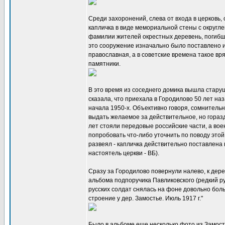
Среди захоронений, слева от входа в церковь
капличка в виде мемориальной стены с округле
фамилии жителей окрестных деревень, погибши
это сооружение изначально было поставлено им
православная, а в советские времена такое в
памятники.
В это время из соседнего домика вышла старуш
сказала, что приехала в Городилово 50 лет наза
начала 1950-х. Объективно говоря, сомнительно
выдать желаемое за действительное, но гораз
лет стояли передовые российские части, а вое
попробовать что-либо уточнить по поводу этой
развеял - капличка действительно поставлена 
настоятель церкви - ВБ).
Сразу за Городилово повернули налево, к дер
альбома подпоручика Павликовского (редкий р
русских солдат снялась на фоне довольно бол
строение у дер. Замостье. Июль 1917 г."
Было в альбоме еще несколько фото из Замостья