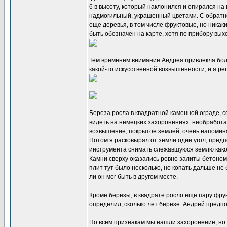
6 в высоту, который наклонился и опирался на
надмогильный, украшенный цветами. С обратно
еще деревья, в том числе фруктовые, но никаки
быть обозначен на карте, хотя по прибору вых
Тем временем внимание Андрея привлекла больш
какой-то искусственной возвышенности, и я ре
Береза росла в квадратной каменной ограде, 
видеть на немецких захоронениях: необработа
возвышение, покрытое землей, очень напомин
Потом я расковырял от земли один угол, предпо
инструмента снимать слежавшуюся землю какой
Камни сверху оказались ровно залиты бетоном
плит тут было несколько, но копать дальше не 
ли он мог быть в другом месте.
Кроме березы, в квадрате росло еще пару фрук
определил, сколько лет березе. Андрей предпол
По всем признакам мы нашли захоронение, но у