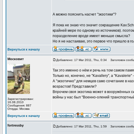
А можно пояснить насчет "экзотики"?
Я пока не знаю что значит сокращение Kav.Scht
крайней мере по одному из источников). поэто
поразделение вроде имеет меньше смысла?
Но я не настаиваю, это первое что пришло в г
Вернуться к началу
Московит
Добавлено: 17 Mar 2011, Thu, 0:34
Заголовок сооб
Так это именно о нём и речь на том самом памя
Только но, конечно, не "Kavallery", а "Kavalerie"
А "экзотично" для немцев само сочетание в наз
возрастов! Представили?
Впрочем своя экзотика может в вооружённых с
войны у нас был "Военно-олений транспортный
Зарегистрирован:
16.08.2010
Сообщения: 887
Откуда: Москва
Вернуться к началу
fortressby
Добавлено: 17 Mar 2011, Thu, 1:59
Заголовок сооб