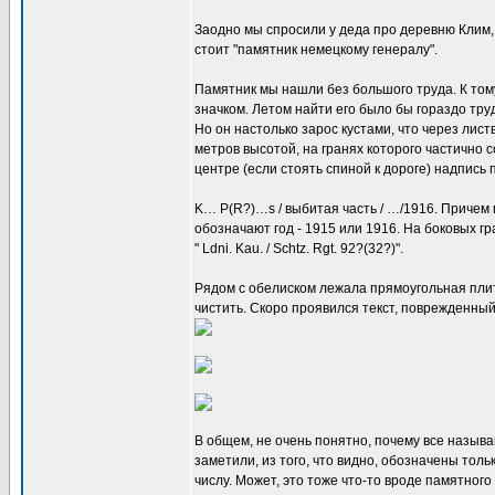
Заодно мы спросили у деда про деревню Клим, 
стоит "памятник немецкому генералу".
Памятник мы нашли без большого труда. К том
значком. Летом найти его было бы гораздо труд
Но он настолько зарос кустами, что через лис
метров высотой, на гранях которого частично 
центре (если стоять спиной к дороге) надпись
K… P(R?)…s / выбитая часть / …/1916. Причем 
обозначают год - 1915 или 1916. На боковых гра
" Ldni. Kau. / Schtz. Rgt. 92?(32?)".
Рядом с обелиском лежала прямоугольная плита
чистить. Скоро проявился текст, поврежденный 
В общем, не очень понятно, почему все называ
заметили, из того, что видно, обозначены толь
числу. Может, это тоже что-то вроде памятног