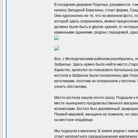
В соседнюю деревню Поречье, разумеется, тож
низину Западной Березины, стоит ферма. Сре
Они однозначно не те, что на военном фото, 
которой здесь сохранились, можно предположи
должны были быть и другие здания, от которых
каменными зданиями, рядом с передовой, одн
Все, с Молодеченским районом разобрались, п
Забрезье. Здесь нужно было найти место старо
Каркотко, археолог из поискового батальона р
костела в Забрезье были похоронены два Геор
католиками, поэтому их похоронили у костела.
узнать обстановку.
Место костела нашли почти сразу. Подошли к п
месте нынешнего продовольственного магазина.
колоколами. Костел был деревянный, выкрашен
Первой мировой, женщина не помнила, но сказа
на местное кладбище.
Мы подошли к магазину. В земле рядом с ним 
стоит непонятного предназначения кирпичное