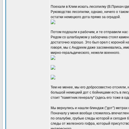
Поехали в Клим искать лесопилку (В.Прихач где
Руководство лесопилки, однако, ничего о тако
остатки немецкого дота прямо за оградой.
Потом подошли к рабочим, и те отправили нас 
Рядом со шлагбаумом у заборчика стоял камень
достаточно хорошо. Это был орел с короной на
говоря, мы с Андреем даже засомневались, име
мирно-геральдического, нежели военного.
Тем не менее, мы его добросовестно отсняли, и
большой немецкий дот с бойницами есть в лесу
стоит "памятник генералу" (здесь его тоже в о
Мы вернулись и нашли блиндаж ("дот") метрах в
Поначалу у меня вообще сложилось впечатлени
по опалубке, грубые следы которой и сегодня 
следы от железного гофра, который присутство
интересного.