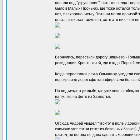
попали под "укрупнение": останки солдат пере
было в Малых Проньках, где тоже остался толь
нет, с захоронением у Люташи могла произойти
места в списках также нет, хотя это ни о чем не
Вернулись, пересекли дорогу Вишнево - Гольш
резиденции Хрептовичей, где в годы Первой м
Когда переезжали речку Ольшанку, увидели сл
перекрестке дорог сфотографировали большой
На подъезде к усадьбе, где уже пошла обсадка
на ту, что на фото из Замостья.
Отсюда Андрей увидел "что-то" в поле у доро
снимали уже сотни (этот из бетонных блоков).
костел, но погода не дала сделать хороший сн