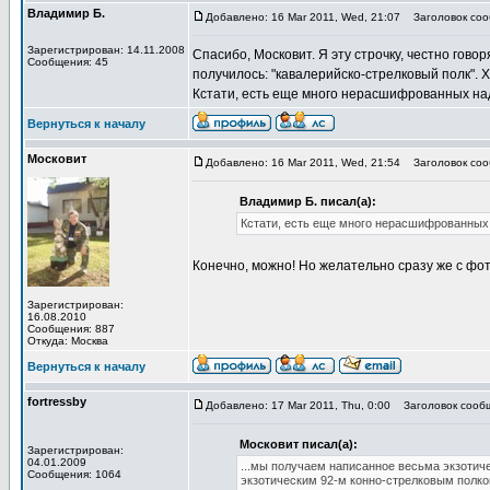
Владимир Б.
Добавлено: 16 Mar 2011, Wed, 21:07
Заголовок соо
Зарегистрирован: 14.11.2008
Спасибо, Московит. Я эту строчку, честно гово
Сообщения: 45
получилось: "кавалерийско-стрелковый полк". 
Кстати, есть еще много нерасшифрованных на
Вернуться к началу
Московит
Добавлено: 16 Mar 2011, Wed, 21:54
Заголовок соо
Владимир Б. писал(а):
Кстати, есть еще много нерасшифрованных 
Конечно, можно! Но желательно сразу же с ф
Зарегистрирован:
16.08.2010
Сообщения: 887
Откуда: Москва
Вернуться к началу
fortressby
Добавлено: 17 Mar 2011, Thu, 0:00
Заголовок сооб
Московит писал(а):
Зарегистрирован:
04.01.2009
...мы получаем написанное весьма экзотич
Сообщения: 1064
экзотическим 92-м конно-стрелковым полко