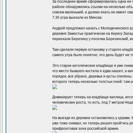
За последнее время сформировалась одна не 
районе обнаружились ссылки на несколько объе
совсем маленький, и далеко ехать не имеет с
7.30 утра выехали из Минска.
Андрей предложил начать с Молодеченского рай
деревня Замостье практически на берегу Запа
переехали Березину у поселка Березинский, к
Там сделали первую остановку у старого кладб
самого утра было понятно, что день будет не т
Это старое католическое кладбище я уже снима
что место бывшего костела я едва нашел, а ка
порядок, все убрано, деревья и кусты спилены
которого теперь несколько толстых пней: там 
Доминирует теперь на кладбище каплица, кото
человеческих роста, то есть, под 7 метров Не
На выезде из деревни остановились у церкви. 
уже тоже снимал, но теперь решил пройтись ря
прифронтовая зона российской армии.