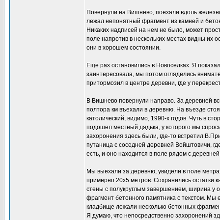
Повернули на Вишнево, поехали вдоль железно
лежал непонятный фрагмент из камней и бетон
Никаких надписей на нем не было, может просто
поле напротив в нескольких местах видны их о
они в хорошем состоянии.
Еще раз остановились в Новоселках. Я показа
заинтересовала, мы потом огляделись внимател
притормозил в центре деревни, где у перекрес
В Вишнево повернули направо. За деревней вс
полтора км въехали в деревню. На въезде сто
католический, видимо, 1990-х годов. Чуть в ст
подошел местный дядька, у которого мы спрос
захоронения здесь были, где-то встретил В.При
путаница с соседней деревней Войштовичи, гд
есть, и оно находится в поле рядом с деревней.
Мы выехали за деревню, увидели в поле метра
примерно 20х5 метров. Сохранились остатки к
стены с полукруглым завершением, ширина у о
фрагмент бетонного памятника с текстом. Мы его
кладбище лежали несколько бетонных фрагмент
Я думаю, что непосредственно захоронений зде