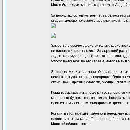
Могла бы получиться, как выражается Андрей, 
За несколько сотен метров перед Замостьем ув
старый, дерево покрылось местами мхом, подгни
Замостье оказалось действительно крохотной д
ни одного живого человека. За деревней развер
Дед, которому 83 года, сказал, что прожил в де
Что-то подобное, по его словам, могло быть в
Я спросил у деда про крест. Он сказал, что ник
никто этого уже не знает наверняка. Одно он м
овечек пас". Другими словами, в конце 1920-х к
Когда возвращались, я еще раз остановился у 
могильные бугорки, все же нельзя. Как знать, в
один из самых старых придорожных крестов, к
Кстати, в этой поездке, забегая вперед, нам 
говорить, что эта малая "деревянная" форма о
Минской области тоже.