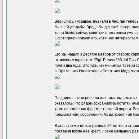
Вернулись к усадьбе, въехали в лес, где тепер
бывшей усадьбы. Вроде бы детский лагерь зак
то ни было, сейчас советские постройки уже п
Сфотографировали его, хотя нас интересовал 
Его мы нашли в десятке метров от старого ко
готическим шрифтом: "Rgl. Preuss / 83. Inf Div 
почти два года. Это уже, как минимум, третий
в Юратишках Ивьевского и Богатьках Мядельско
По дороге назад решили все-таки подъехать к 
оказалось, что рядом сохранились остатки каме
тоже напоминала фрагмент старой дороги. Возм
предмостного сооружения. Ах да, крест - он бы
В деревне мы потом увидели 80-летнего старика
поставил возле нее крест. Позже мельницу раз