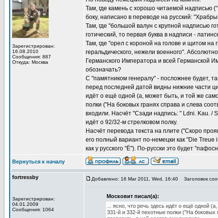
Там, где камень с хорошо читаемой надписью ("М
боку, написано в переводе на русский: "Храбр
Там, где "большой валун с крупной надписью готич
готический, то первая буква в надписи - латин
Там, где "орел с короной на голове и щитом на 
Зарегистрирован:
16.08.2010
геральдического, нежели военного". Абсолютно 
Сообщения: 887
Германского Императора и всей Германской Имп
Откуда: Москва
обозначать?
С "памятником генералу" - посложнее будет, та
перед последней датой видны нижние части цифр
идёт о ещё одной (а, может быть, и той же сам
полки ("На боковых гранях справа и слева соотве
входили. Насчёт "Сзади надпись: " Ldni. Kau. / 
идёт о 92/32-м стрелковом полку.
Насчёт перевода текста на плите ("Скоро проя
его полный вариант по-немецки как "Die Treue is
как у русского "Ё"). По-русски это будет "пафос
Вернуться к началу
fortressby
Добавлено: 16 Mar 2011, Wed, 16:40
Заголовок соо
Московит писал(а):
Зарегистрирован:
04.01.2009
... ясно, что речь здесь идёт о ещё одной (
Сообщения: 1064
331-й и 332-й пехотные полки ("На боковых г