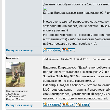
Давайте попробуем прочитать 1-ю строку вмес
Кстати, Валера, как все-таки правильно: 92-й и
И еще очень важный вопрос: что же за «жанр»
захоронения (на последнее не похоже – никак
вполне уместна)?
Интересно, что именно в этом регионе (границ
(сохранившихся) наиболее высокая. Чего стоит
нибудь поездке в те края сообразить).
Вернуться к началу
Московит
Добавлено: 16 Mar 2011, Wed, 20:51
Заголовок соо
Владимир К. предложил "Давайте попробуем пр
предлагаю читать вместе 1-ю строку со 2-й, и
"Ldw.Kav.Schtz.Rtg. 92." Что оказывается не м
запасным конно-стрелковым полком.
Владимр К. задался вопросом: "что же за «жанр
Моё предположение - памятный знак, посвящён
Зарегистрирован:
16.08.2010
стабилизировался), установленный перед их в
Сообщения: 887
частности, по историям этих воинских частей.
Откуда: Москва
Вернуться к началу