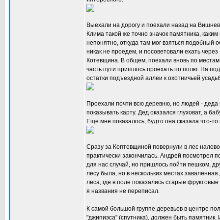
Выехали на дорогу и поехали назад на Вишнево
Клима такой же точно значок памятника, каким
непонятно, откуда там мог взяться подобный о
никак не проедем, и посоветовали ехать чере
Котевщина. В общем, поехали вновь по местам, 
часть пути пришлось проехать по полю. На под
остатки подъездной аллеи к охотничьей усадь
Проехали почти всю деревню, но людей - деда 
показывать карту. Дед оказался глуховат, а ба
Еще мне показалось, будто она сказала что-то
Сразу за Коптевщиной повернули в лес налево.
практически закончилась. Андрей посмотрел по
для нас случай, но пришлось пойти пешком, дру
лесу была, но в нескольких местах заваленная
леса, где в поле показались старые фруктовые
я названия не переписал.
К самой большой группе деревьев в центре по
"джипиэса" (спутника), должен быть памятник.